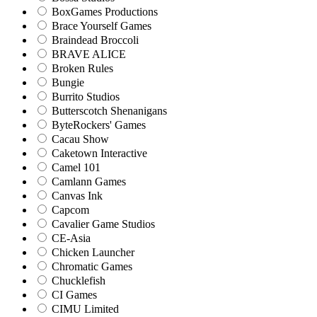
BoxGames Productions
Brace Yourself Games
Braindead Broccoli
BRAVE ALICE
Broken Rules
Bungie
Burrito Studios
Butterscotch Shenanigans
ByteRockers' Games
Cacau Show
Caketown Interactive
Camel 101
Camlann Games
Canvas Ink
Capcom
Cavalier Game Studios
CE-Asia
Chicken Launcher
Chromatic Games
Chucklefish
CI Games
CIMU Limited