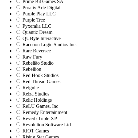
Prime Bit Games SA
Proativ Arte Digital
Purple Play LLC
Purple Tree
Pyxeralia LLC
Quantic Dream
QUByte Interactive
Raccoon Logic Studios Inc.
Rare Reversee
Raw Fury
Rebelião Studio
Rebellion
Red Hook Studios
Red Thread Games
Reignite
Reiza Studios
Relic Holdings
ReLU Games, Inc
Remedy Entertainment
Reverb Triple XP
Revolution Software Ltd
RIOT Games
Rising Star Games