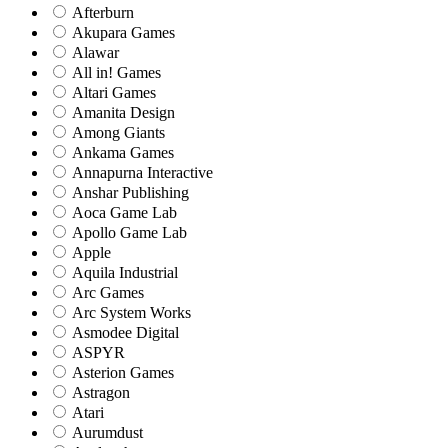
Afterburn
Akupara Games
Alawar
All in! Games
Altari Games
Amanita Design
Among Giants
Ankama Games
Annapurna Interactive
Anshar Publishing
Aoca Game Lab
Apollo Game Lab
Apple
Aquila Industrial
Arc Games
Arc System Works
Asmodee Digital
ASPYR
Asterion Games
Astragon
Atari
Aurumdust