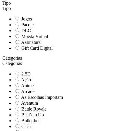
Tipo
Tipo
Jogos
Pacote
DLC
Moeda Virtual
Assinatura
Gift Card Digital
Categorias
Categorias
2.5D
Ação
Anime
Arcade
As Escolhas Importam
Aventura
Battle Royale
Beat’em Up
Bullet-hell
Caça