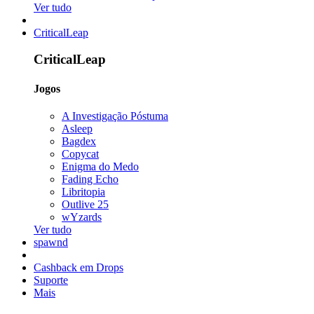
Ver tudo
CriticalLeap
CriticalLeap
Jogos
A Investigação Póstuma
Asleep
Bagdex
Copycat
Enigma do Medo
Fading Echo
Libritopia
Outlive 25
wYzards
Ver tudo
spawnd
Cashback em Drops
Suporte
Mais