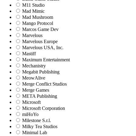
M11 Studio
Mad Mimic
Mad Mushroom
Mango Protocol
Marcos Game Dev
Marvelous
Marvelous Europe
Marvelous USA, Inc.
Mastiff
Maximum Entertainment
Mechanistry
Megabit Publishing
MeowAlive
Merge Conflict Studios
Merge Games
META Publishing
Microsoft
Microsoft Corporation‬
miHoYo
Milestone S.r.l.
Milky Tea Studios
Minimal Lab