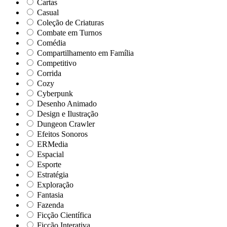
Cartas
Casual
Coleção de Criaturas
Combate em Turnos
Comédia
Compartilhamento em Família
Competitivo
Corrida
Cozy
Cyberpunk
Desenho Animado
Design e Ilustração
Dungeon Crawler
Efeitos Sonoros
ERMedia
Espacial
Esporte
Estratégia
Exploração
Fantasia
Fazenda
Ficção Científica
Ficção Interativa