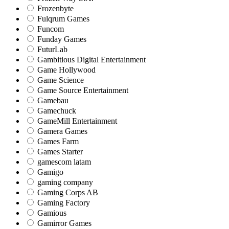
Frozenbyte
Fulqrum Games
Funcom
Funday Games
FuturLab
Gambitious Digital Entertainment
Game Hollywood
Game Science
Game Source Entertainment
Gamebau
Gamechuck
GameMill Entertainment
Gamera Games
Games Farm
Games Starter
gamescom latam
Gamigo
gaming company
Gaming Corps AB
Gaming Factory
Gamious
Gamirror Games