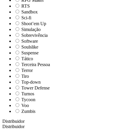
RPG Maker
RTS
Sandbox
Sci-fi
Shoot’em Up
Simulação
Sobrevivência
Software
Soulslike
Suspense
Tático
Terceira Pessoa
Terror
Tiro
Top-down
Tower Defense
Turnos
Tycoon
Voo
Zumbis
Distribuidor
Distribuidor