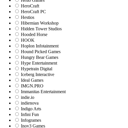
Hello Games
HeroCraft
HeroCraft PC
Hestios
Hibernian Workshop
Hidden Tower Studios
Hooded Horse
HOOK
Hoplon Infotainment
Hound Picked Games
Hungry Bear Games
Hype Entertainment
Hypetrain Digital
Iceberg Interactive
Ideal Games
IMGN.PRO
Immanitas Entertainment
indie.io
indienova
Indigo Arts
Infini Fun
Infogrames
Inov3 Games