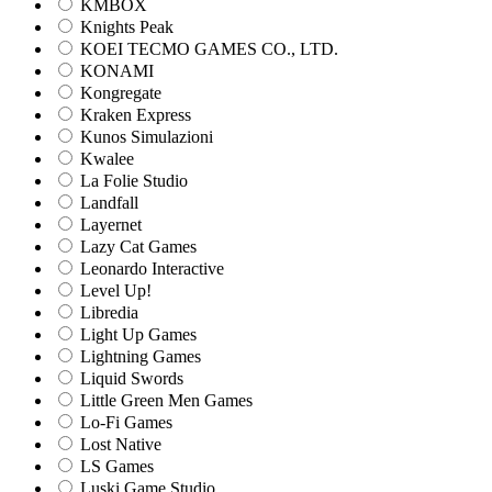
KMBOX
Knights Peak
KOEI TECMO GAMES CO., LTD.
KONAMI
Kongregate
Kraken Express
Kunos Simulazioni
Kwalee
La Folie Studio
Landfall
Layernet
Lazy Cat Games
Leonardo Interactive
Level Up!
Libredia
Light Up Games
Lightning Games
Liquid Swords
Little Green Men Games
Lo-Fi Games
Lost Native
LS Games
Luski Game Studio