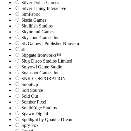
Silver Dollar Games
Silver Lining Interactive
SimFabric
Siscia Games
Skullfish Studios
Skybound Games
Skystone Games Inc.
SL Games - Publisher Nuuvem
sli
Slipgate Ironworks™
Slug Disco Studios Limited
Smyowl Game Studio
Snapshot Games Inc.
SNK CORPORATION
SnoutUp
Soft Source
Sold Out
Somber Pixel
SouthEdge Studios
Spawn Digital
Spotlight by Quantic Dream
Spry Fox