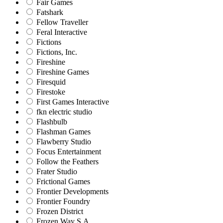
Fair Games
Fatshark
Fellow Traveller
Feral Interactive
Fictions
Fictions, Inc.
Fireshine
Fireshine Games
Firesquid
Firestoke
First Games Interactive
fkn electric studio
Flashbulb
Flashman Games
Flawberry Studio
Focus Entertainment
Follow the Feathers
Frater Studio
Frictional Games
Frontier Developments
Frontier Foundry
Frozen District
Frozen Way S.A.