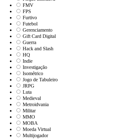
FMV
FPS
Furtivo
Futebol
Gerenciamento
Gift Card Digital
Guerra
Hack and Slash
HQ
Indie
Investigação
Isométrico
Jogo de Tabuleiro
JRPG
Luta
Medieval
Metroidvania
Militar
MMO
MOBA
Moeda Virtual
Multijogador