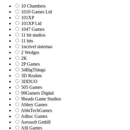
10 Chambers
1010 Games Ltd
101XP
101XP Ltd
1047 Games
11 bit studios
11 bits
1ncrivel sistemas
2 Wedges
2K
2P Games
34BigThings
3D Realms
3DDUO
505 Games
99Gamers Digital
9heads Game Studios
Abbey Games
AbhiTechGames
Adhoc Games
Aerosoft GmbH
Afil Games