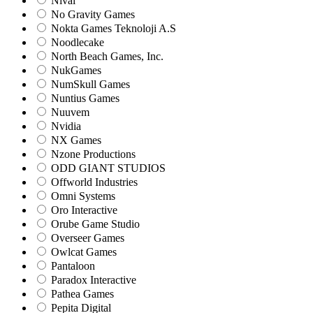
Nival
No Gravity Games
Nokta Games Teknoloji A.S
Noodlecake
North Beach Games, Inc.
NukGames
NumSkull Games
Nuntius Games
Nuuvem
Nvidia
NX Games
Nzone Productions
ODD GIANT STUDIOS
Offworld Industries
Omni Systems
Oro Interactive
Orube Game Studio
Overseer Games
Owlcat Games
Pantaloon
Paradox Interactive
Pathea Games
Pepita Digital