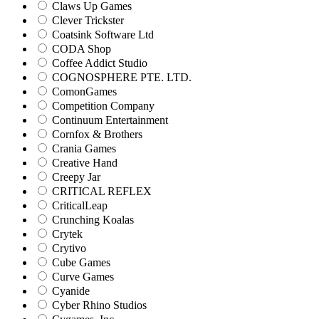
Claws Up Games
Clever Trickster
Coatsink Software Ltd
CODA Shop
Coffee Addict Studio
COGNOSPHERE PTE. LTD.
ComonGames
Competition Company
Continuum Entertainment
Cornfox & Brothers
Crania Games
Creative Hand
Creepy Jar
CRITICAL REFLEX
CriticalLeap
Crunching Koalas
Crytek
Crytivo
Cube Games
Curve Games
Cyanide
Cyber Rhino Studios