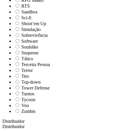
RPG Maker
RTS
Sandbox
Sci-fi
Shoot’em Up
Simulação
Sobrevivência
Software
Soulslike
Suspense
Tático
Terceira Pessoa
Terror
Tiro
Top-down
Tower Defense
Turnos
Tycoon
Voo
Zumbis
Distribuidor
Distribuidor