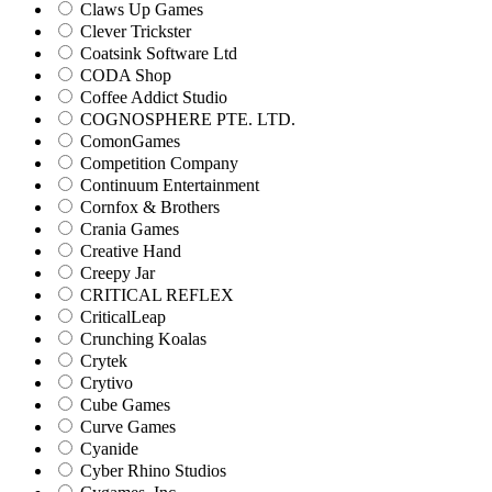
Claws Up Games
Clever Trickster
Coatsink Software Ltd
CODA Shop
Coffee Addict Studio
COGNOSPHERE PTE. LTD.
ComonGames
Competition Company
Continuum Entertainment
Cornfox & Brothers
Crania Games
Creative Hand
Creepy Jar
CRITICAL REFLEX
CriticalLeap
Crunching Koalas
Crytek
Crytivo
Cube Games
Curve Games
Cyanide
Cyber Rhino Studios