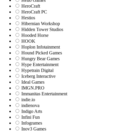
Hello Games
HeroCraft
HeroCraft PC
Hestios
Hibernian Workshop
Hidden Tower Studios
Hooded Horse
HOOK
Hoplon Infotainment
Hound Picked Games
Hungry Bear Games
Hype Entertainment
Hypetrain Digital
Iceberg Interactive
Ideal Games
IMGN.PRO
Immanitas Entertainment
indie.io
indienova
Indigo Arts
Infini Fun
Infogrames
Inov3 Games