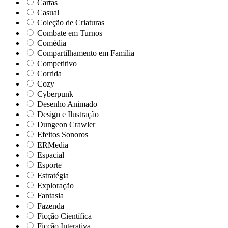
Cartas
Casual
Coleção de Criaturas
Combate em Turnos
Comédia
Compartilhamento em Família
Competitivo
Corrida
Cozy
Cyberpunk
Desenho Animado
Design e Ilustração
Dungeon Crawler
Efeitos Sonoros
ERMedia
Espacial
Esporte
Estratégia
Exploração
Fantasia
Fazenda
Ficção Científica
Ficção Interativa