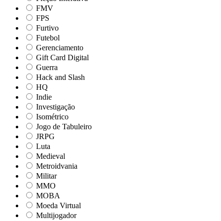
FMV
FPS
Furtivo
Futebol
Gerenciamento
Gift Card Digital
Guerra
Hack and Slash
HQ
Indie
Investigação
Isométrico
Jogo de Tabuleiro
JRPG
Luta
Medieval
Metroidvania
Militar
MMO
MOBA
Moeda Virtual
Multijogador