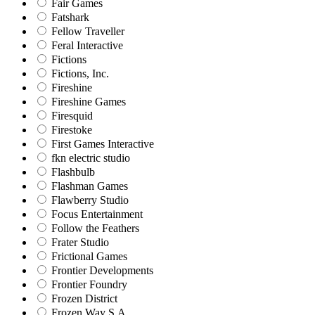
Fair Games
Fatshark
Fellow Traveller
Feral Interactive
Fictions
Fictions, Inc.
Fireshine
Fireshine Games
Firesquid
Firestoke
First Games Interactive
fkn electric studio
Flashbulb
Flashman Games
Flawberry Studio
Focus Entertainment
Follow the Feathers
Frater Studio
Frictional Games
Frontier Developments
Frontier Foundry
Frozen District
Frozen Way S.A.