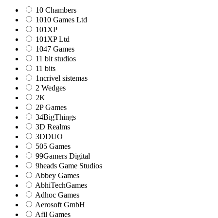
10 Chambers
1010 Games Ltd
101XP
101XP Ltd
1047 Games
11 bit studios
11 bits
1ncrivel sistemas
2 Wedges
2K
2P Games
34BigThings
3D Realms
3DDUO
505 Games
99Gamers Digital
9heads Game Studios
Abbey Games
AbhiTechGames
Adhoc Games
Aerosoft GmbH
Afil Games