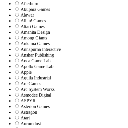
Afterburn
Akupara Games
Alawar
All in! Games
Altari Games
Amanita Design
Among Giants
Ankama Games
Annapurna Interactive
Anshar Publishing
Aoca Game Lab
Apollo Game Lab
Apple
Aquila Industrial
Arc Games
Arc System Works
Asmodee Digital
ASPYR
Asterion Games
Astragon
Atari
Aurumdust