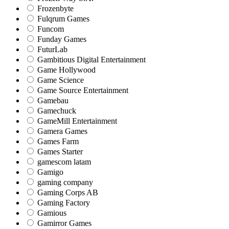
Frozenbyte
Fulqrum Games
Funcom
Funday Games
FuturLab
Gambitious Digital Entertainment
Game Hollywood
Game Science
Game Source Entertainment
Gamebau
Gamechuck
GameMill Entertainment
Gamera Games
Games Farm
Games Starter
gamescom latam
Gamigo
gaming company
Gaming Corps AB
Gaming Factory
Gamious
Gamirror Games