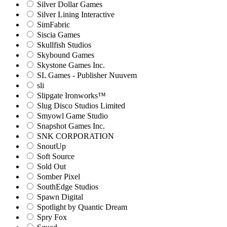
Silver Dollar Games
Silver Lining Interactive
SimFabric
Siscia Games
Skullfish Studios
Skybound Games
Skystone Games Inc.
SL Games - Publisher Nuuvem
sli
Slipgate Ironworks™
Slug Disco Studios Limited
Smyowl Game Studio
Snapshot Games Inc.
SNK CORPORATION
SnoutUp
Soft Source
Sold Out
Somber Pixel
SouthEdge Studios
Spawn Digital
Spotlight by Quantic Dream
Spry Fox