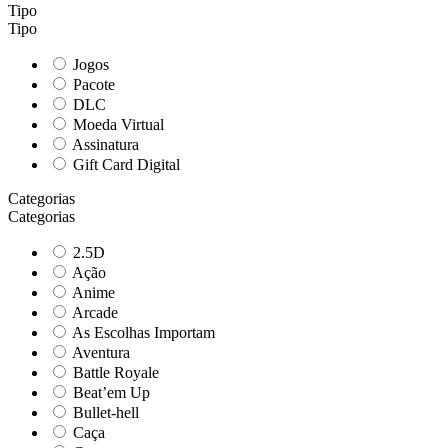
Tipo
Tipo
Jogos
Pacote
DLC
Moeda Virtual
Assinatura
Gift Card Digital
Categorias
Categorias
2.5D
Ação
Anime
Arcade
As Escolhas Importam
Aventura
Battle Royale
Beat’em Up
Bullet-hell
Caça