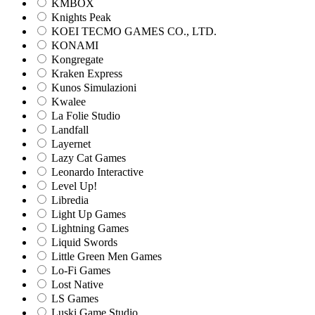
KMBOX
Knights Peak
KOEI TECMO GAMES CO., LTD.
KONAMI
Kongregate
Kraken Express
Kunos Simulazioni
Kwalee
La Folie Studio
Landfall
Layernet
Lazy Cat Games
Leonardo Interactive
Level Up!
Libredia
Light Up Games
Lightning Games
Liquid Swords
Little Green Men Games
Lo-Fi Games
Lost Native
LS Games
Luski Game Studio