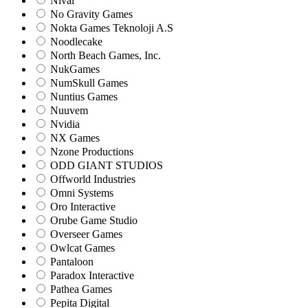
Nival
No Gravity Games
Nokta Games Teknoloji A.S
Noodlecake
North Beach Games, Inc.
NukGames
NumSkull Games
Nuntius Games
Nuuvem
Nvidia
NX Games
Nzone Productions
ODD GIANT STUDIOS
Offworld Industries
Omni Systems
Oro Interactive
Orube Game Studio
Overseer Games
Owlcat Games
Pantaloon
Paradox Interactive
Pathea Games
Pepita Digital