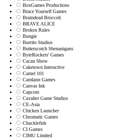
BoxGames Productions
Brace Yourself Games
Braindead Broccoli
BRAVE ALICE
Broken Rules
Bungie
Burrito Studios
Butterscotch Shenanigans
ByteRockers' Games
Cacau Show
Caketown Interactive
Camel 101
Camlann Games
Canvas Ink
Capcom
Cavalier Game Studios
CE-Asia
Chicken Launcher
Chromatic Games
Chucklefish
CI Games
CIMU Limited