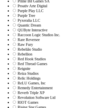
Prime Bit Games SA
Proativ Arte Digital
Purple Play LLC
Purple Tree
Pyxeralia LLC
Quantic Dream
QUByte Interactive
Raccoon Logic Studios Inc.
Rare Reversee
Raw Fury
Rebelião Studio
Rebellion
Red Hook Studios
Red Thread Games
Reignite
Reiza Studios
Relic Holdings
ReLU Games, Inc
Remedy Entertainment
Reverb Triple XP
Revolution Software Ltd
RIOT Games
Rising Star Games