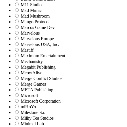
M11 Studio
Mad Mimic
Mad Mushroom
Mango Protocol
Marcos Game Dev
Marvelous
Marvelous Europe
Marvelous USA, Inc.
Mastiff
Maximum Entertainment
Mechanistry
Megabit Publishing
MeowAlive
Merge Conflict Studios
Merge Games
META Publishing
Microsoft
Microsoft Corporation‬
miHoYo
Milestone S.r.l.
Milky Tea Studios
Minimal Lab