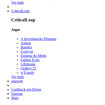
Ver tudo
CriticalLeap
CriticalLeap
Jogos
A Investigação Póstuma
Asleep
Bagdex
Copycat
Enigma do Medo
Fading Echo
Libritopia
Outlive 25
wYzards
Ver tudo
spawnd
Cashback em Drops
Suporte
Mais