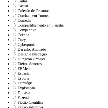
Cartas
Casual
Coleção de Criaturas
Combate em Turnos
Comédia
Compartilhamento em Família
Competitivo
Corrida
Cozy
Cyberpunk
Desenho Animado
Design e Ilustração
Dungeon Crawler
Efeitos Sonoros
ERMedia
Espacial
Esporte
Estratégia
Exploração
Fantasia
Fazenda
Ficção Científica
Ficção Interativa