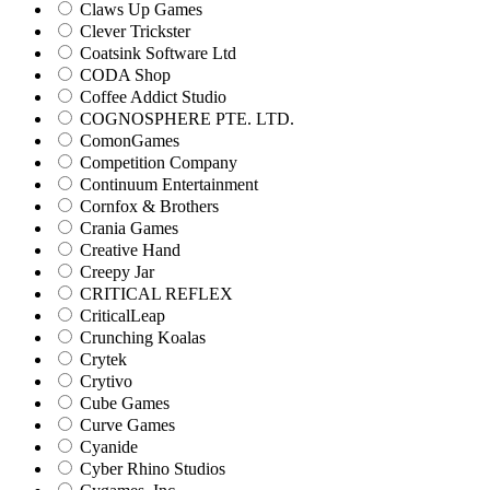
Claws Up Games
Clever Trickster
Coatsink Software Ltd
CODA Shop
Coffee Addict Studio
COGNOSPHERE PTE. LTD.
ComonGames
Competition Company
Continuum Entertainment
Cornfox & Brothers
Crania Games
Creative Hand
Creepy Jar
CRITICAL REFLEX
CriticalLeap
Crunching Koalas
Crytek
Crytivo
Cube Games
Curve Games
Cyanide
Cyber Rhino Studios