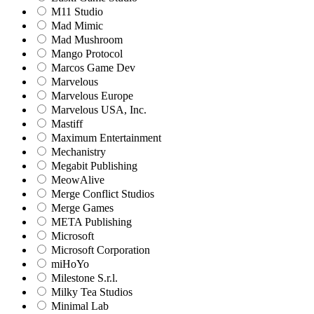
M11 Studio
Mad Mimic
Mad Mushroom
Mango Protocol
Marcos Game Dev
Marvelous
Marvelous Europe
Marvelous USA, Inc.
Mastiff
Maximum Entertainment
Mechanistry
Megabit Publishing
MeowAlive
Merge Conflict Studios
Merge Games
META Publishing
Microsoft
Microsoft Corporation‬
miHoYo
Milestone S.r.l.
Milky Tea Studios
Minimal Lab