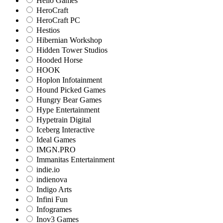
Hello Games
HeroCraft
HeroCraft PC
Hestios
Hibernian Workshop
Hidden Tower Studios
Hooded Horse
HOOK
Hoplon Infotainment
Hound Picked Games
Hungry Bear Games
Hype Entertainment
Hypetrain Digital
Iceberg Interactive
Ideal Games
IMGN.PRO
Immanitas Entertainment
indie.io
indienova
Indigo Arts
Infini Fun
Infogrames
Inov3 Games