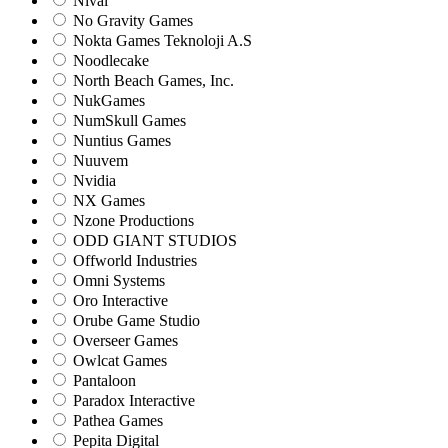
Nival
No Gravity Games
Nokta Games Teknoloji A.S
Noodlecake
North Beach Games, Inc.
NukGames
NumSkull Games
Nuntius Games
Nuuvem
Nvidia
NX Games
Nzone Productions
ODD GIANT STUDIOS
Offworld Industries
Omni Systems
Oro Interactive
Orube Game Studio
Overseer Games
Owlcat Games
Pantaloon
Paradox Interactive
Pathea Games
Pepita Digital