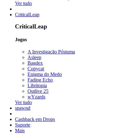
Ver tudo
CriticalLeap
CriticalLeap
Jogos
A Investigação Póstuma
Asleep
Bagdex
Copycat
Enigma do Medo
Fading Echo
Libritopia
Outlive 25
wYzards
Ver tudo
spawnd
Cashback em Drops
Suporte
Mais