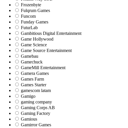
Frozenbyte
Fulqrum Games
Funcom
Funday Games
FuturLab
Gambitious Digital Entertainment
Game Hollywood
Game Science
Game Source Entertainment
Gamebau
Gamechuck
GameMill Entertainment
Gamera Games
Games Farm
Games Starter
gamescom latam
Gamigo
gaming company
Gaming Corps AB
Gaming Factory
Gamious
Gamirror Games