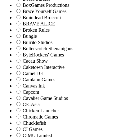
BoxGames Productions
Brace Yourself Games
Braindead Broccoli
BRAVE ALICE
Broken Rules
Bungie
Burrito Studios
Butterscotch Shenanigans
ByteRockers' Games
Cacau Show
Caketown Interactive
Camel 101
Camlann Games
Canvas Ink
Capcom
Cavalier Game Studios
CE-Asia
Chicken Launcher
Chromatic Games
Chucklefish
CI Games
CIMU Limited