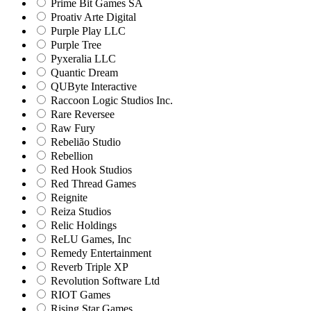
Prime Bit Games SA
Proativ Arte Digital
Purple Play LLC
Purple Tree
Pyxeralia LLC
Quantic Dream
QUByte Interactive
Raccoon Logic Studios Inc.
Rare Reversee
Raw Fury
Rebelião Studio
Rebellion
Red Hook Studios
Red Thread Games
Reignite
Reiza Studios
Relic Holdings
ReLU Games, Inc
Remedy Entertainment
Reverb Triple XP
Revolution Software Ltd
RIOT Games
Rising Star Games