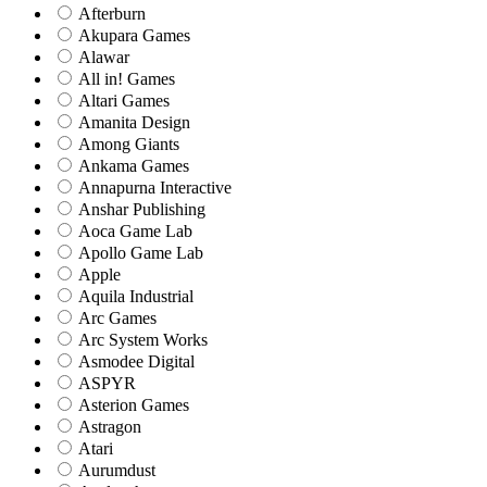
Afterburn
Akupara Games
Alawar
All in! Games
Altari Games
Amanita Design
Among Giants
Ankama Games
Annapurna Interactive
Anshar Publishing
Aoca Game Lab
Apollo Game Lab
Apple
Aquila Industrial
Arc Games
Arc System Works
Asmodee Digital
ASPYR
Asterion Games
Astragon
Atari
Aurumdust