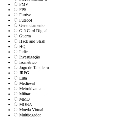
FMV
FPS
Furtivo
Futebol
Gerenciamento
Gift Card Digital
Guerra
Hack and Slash
HQ
Indie
Investigação
Isométrico
Jogo de Tabuleiro
JRPG
Luta
Medieval
Metroidvania
Militar
MMO
MOBA
Moeda Virtual
Multijogador