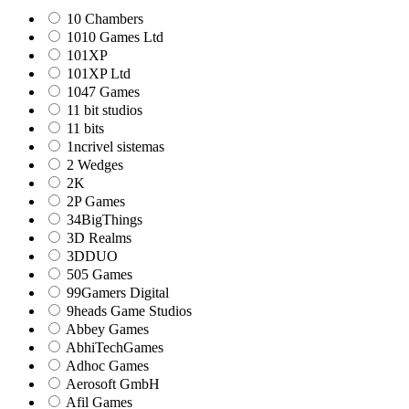
10 Chambers
1010 Games Ltd
101XP
101XP Ltd
1047 Games
11 bit studios
11 bits
1ncrivel sistemas
2 Wedges
2K
2P Games
34BigThings
3D Realms
3DDUO
505 Games
99Gamers Digital
9heads Game Studios
Abbey Games
AbhiTechGames
Adhoc Games
Aerosoft GmbH
Afil Games