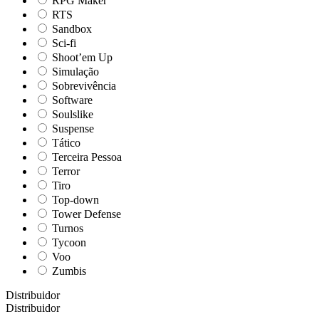
RPG Maker
RTS
Sandbox
Sci-fi
Shoot’em Up
Simulação
Sobrevivência
Software
Soulslike
Suspense
Tático
Terceira Pessoa
Terror
Tiro
Top-down
Tower Defense
Turnos
Tycoon
Voo
Zumbis
Distribuidor
Distribuidor