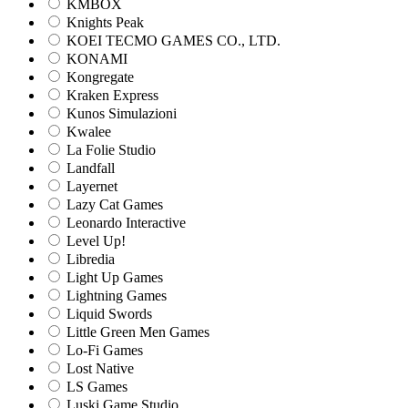
KMBOX
Knights Peak
KOEI TECMO GAMES CO., LTD.
KONAMI
Kongregate
Kraken Express
Kunos Simulazioni
Kwalee
La Folie Studio
Landfall
Layernet
Lazy Cat Games
Leonardo Interactive
Level Up!
Libredia
Light Up Games
Lightning Games
Liquid Swords
Little Green Men Games
Lo-Fi Games
Lost Native
LS Games
Luski Game Studio