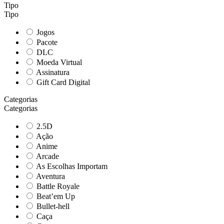
Tipo
Tipo
Jogos
Pacote
DLC
Moeda Virtual
Assinatura
Gift Card Digital
Categorias
Categorias
2.5D
Ação
Anime
Arcade
As Escolhas Importam
Aventura
Battle Royale
Beat’em Up
Bullet-hell
Caça