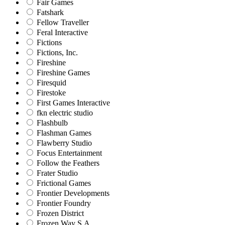
Fair Games
Fatshark
Fellow Traveller
Feral Interactive
Fictions
Fictions, Inc.
Fireshine
Fireshine Games
Firesquid
Firestoke
First Games Interactive
fkn electric studio
Flashbulb
Flashman Games
Flawberry Studio
Focus Entertainment
Follow the Feathers
Frater Studio
Frictional Games
Frontier Developments
Frontier Foundry
Frozen District
Frozen Way S.A.