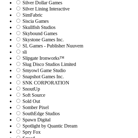
Silver Dollar Games
Silver Lining Interactive
SimFabric
Siscia Games
Skullfish Studios
Skybound Games
Skystone Games Inc.
SL Games - Publisher Nuuvem
sli
Slipgate Ironworks™
Slug Disco Studios Limited
Smyowl Game Studio
Snapshot Games Inc.
SNK CORPORATION
SnoutUp
Soft Source
Sold Out
Somber Pixel
SouthEdge Studios
Spawn Digital
Spotlight by Quantic Dream
Spry Fox