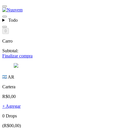
Todo
0
Carro
Subtotal:
Finalizar compra
AR
Cartera
R$0,00
+ Agregar
0 Drops
(R$00,00)