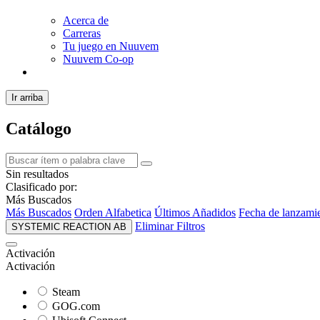
Acerca de
Carreras
Tu juego en Nuuvem
Nuuvem Co-op
Ir arriba
Catálogo
Sin resultados
Clasificado por:
Más Buscados
Más Buscados
Orden Alfabetica
Últimos Añadidos
Fecha de lanzami
Eliminar Filtros
SYSTEMIC REACTION AB
Activación
Activación
Steam
GOG.com