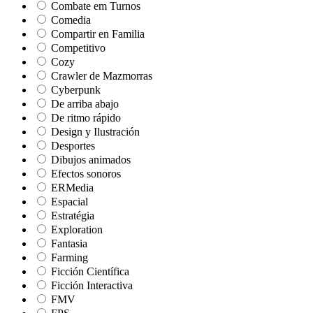
Combate em Turnos
Comedia
Compartir en Familia
Competitivo
Cozy
Crawler de Mazmorras
Cyberpunk
De arriba abajo
De ritmo rápido
Design y Ilustración
Desportes
Dibujos animados
Efectos sonoros
ERMedia
Espacial
Estratégia
Exploration
Fantasia
Farming
Ficción Científica
Ficción Interactiva
FMV