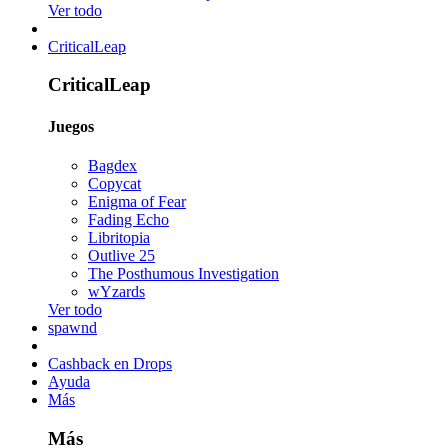
Ver todo
CriticalLeap
CriticalLeap
Juegos
Bagdex
Copycat
Enigma of Fear
Fading Echo
Libritopia
Outlive 25
The Posthumous Investigation
wYzards
Ver todo
spawnd
Cashback en Drops
Ayuda
Más
Más