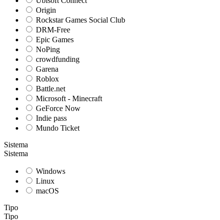
Ubisoft Connect
Origin
Rockstar Games Social Club
DRM-Free
Epic Games
NoPing
crowdfunding
Garena
Roblox
Battle.net
Microsoft - Minecraft
GeForce Now
Indie pass
Mundo Ticket
Sistema
Sistema
Windows
Linux
macOS
Tipo
Tipo