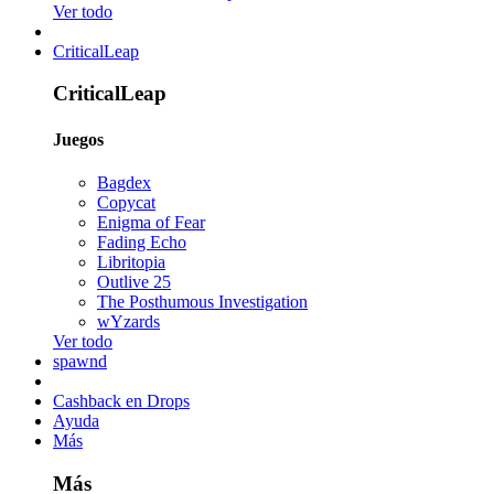
Ver todo
CriticalLeap
CriticalLeap
Juegos
Bagdex
Copycat
Enigma of Fear
Fading Echo
Libritopia
Outlive 25
The Posthumous Investigation
wYzards
Ver todo
spawnd
Cashback en Drops
Ayuda
Más
Más