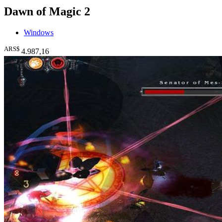
Dawn of Magic 2
Windows
ARS$
4.987
,16