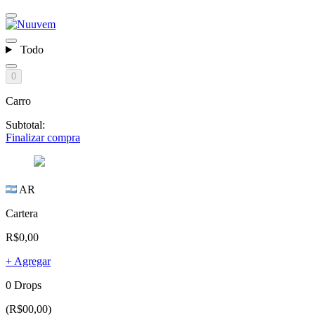
Todo
0
Carro
Subtotal:
Finalizar compra
AR
Cartera
R$0,00
+ Agregar
0 Drops
(R$00,00)