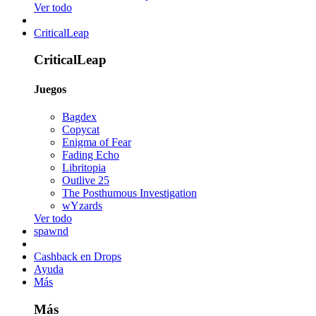
Ver todo
CriticalLeap
CriticalLeap
Juegos
Bagdex
Copycat
Enigma of Fear
Fading Echo
Libritopia
Outlive 25
The Posthumous Investigation
wYzards
Ver todo
spawnd
Cashback en Drops
Ayuda
Más
Más