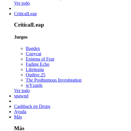
Ver todo
CriticalLeap
CriticalLeap
Juegos
Bagdex
Copycat
Enigma of Fear
Fading Echo
Libritopia
Outlive 25
The Posthumous Investigation
wYzards
Ver todo
spawnd
Cashback en Drops
Ayuda
Más
Más