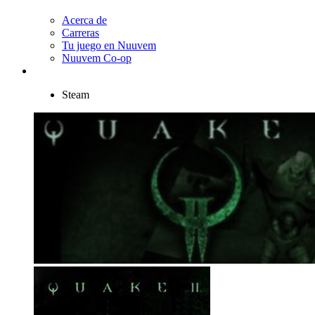
Acerca de
Carreras
Tu juego en Nuuvem
Nuuvem Co-op
Steam