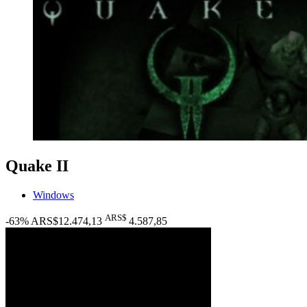
Quake II
Windows
ARS$
-63%
ARS$12.474,13
4.587
,85