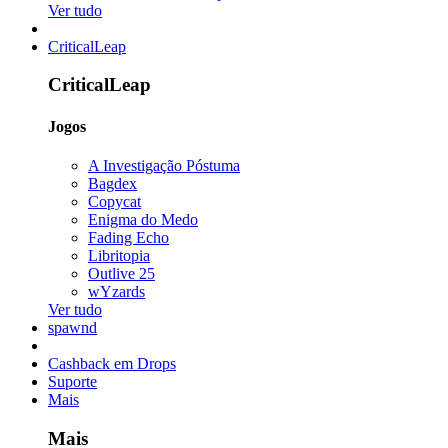
Ver tudo
CriticalLeap
CriticalLeap
Jogos
A Investigação Póstuma
Bagdex
Copycat
Enigma do Medo
Fading Echo
Libritopia
Outlive 25
wYzards
Ver tudo
spawnd
Cashback em Drops
Suporte
Mais
Mais