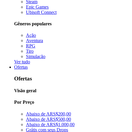
Steam
Epic Games
Ubisoft Connect
Gêneros populares
Ação
Aventura
RPG
Tiro
Simulação
Ver tudo
Ofertas
Ofertas
Visão geral
Por Preço
Abaixo de ARS$200,00
Abaixo de ARS$500,00
Abaixo de ARS$1.000,00
Grátis com seus Drops