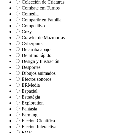
Colección de Criaturas
Combate em Turnos
Comedia
Compartir en Familia
Competitivo
Cozy
Crawler de Mazmorras
Cyberpunk
De arriba abajo
De ritmo rápido
Design y Ilustración
Desportes
Dibujos animados
Efectos sonoros
ERMedia
Espacial
Estratégia
Exploration
Fantasia
Farming
Ficción Científica
Ficción Interactiva
FMV