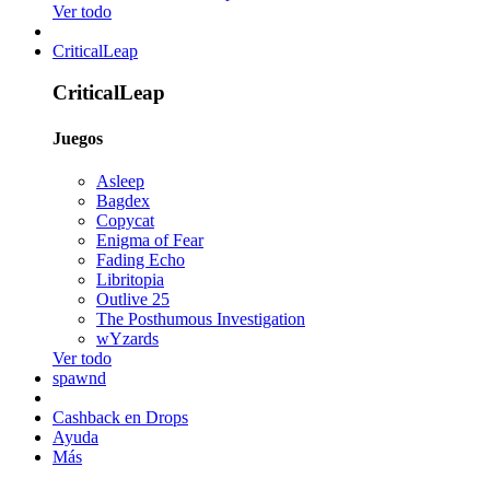
Ver todo
CriticalLeap
CriticalLeap
Juegos
Asleep
Bagdex
Copycat
Enigma of Fear
Fading Echo
Libritopia
Outlive 25
The Posthumous Investigation
wYzards
Ver todo
spawnd
Cashback en Drops
Ayuda
Más