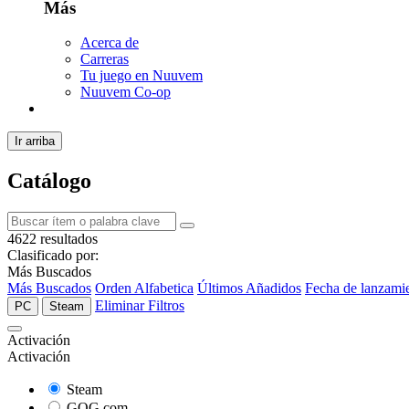
Más
Acerca de
Carreras
Tu juego en Nuuvem
Nuuvem Co-op
Ir arriba
Catálogo
4622 resultados
Clasificado por:
Más Buscados
Más Buscados
Orden Alfabetica
Últimos Añadidos
Fecha de lanzami
Eliminar Filtros
PC
Steam
Activación
Activación
Steam
GOG.com