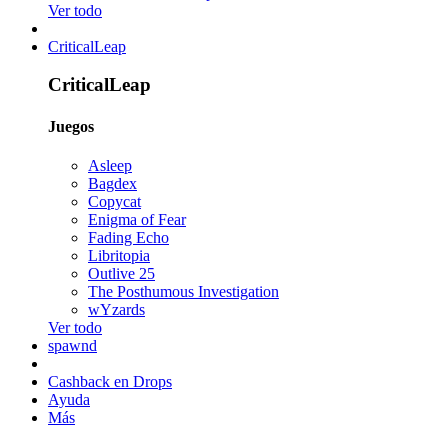
Ver todo
CriticalLeap
CriticalLeap
Juegos
Asleep
Bagdex
Copycat
Enigma of Fear
Fading Echo
Libritopia
Outlive 25
The Posthumous Investigation
wYzards
Ver todo
spawnd
Cashback en Drops
Ayuda
Más