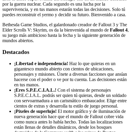
por la guerra nuclear. Cada segundo es una lucha por la
supervivencia, y en tus manos estarán todas las decisiones. Solo tú
puedes reconstruir el yermo y decidir su futuro. Bienvenido a casa.
Bethesda Game Studios, el galardonado creador de Fallout 3 y The
Elder Scrolls V: Skyrim, os da la bienvenida al mundo de
Fallout 4
,
su juego más ambicioso hasta la fecha y la siguiente generación de
mundos abiertos.
Destacados
¡Libertad e independencia!
Haz lo que quieras en un
gigantesco mundo abierto con cientos de ubicaciones,
personajes y misiones. Únete a diversas facciones que ansían
hacerse con el poder o ve por tu cuenta. Las decisiones están
en tus manos.
¡Eres S.P.E.C.I.A.L.!
Con el sistema de personajes
S.P.E.C.I.A.L. podrás ser quien tú quieras, desde un soldado
con servoarmadura a un carismático embaucador. Elige entre
cientos de extras y desarrolla tu estilo de juego personal.
¡Píxeles de superlujo!
El motor gráfico y de iluminación de
nueva generación hace que el mundo de Fallout cobre vida
como nunca antes lo había hecho. Todas las localizaciones
están llenas de detalles dinámicos, desde los bosques