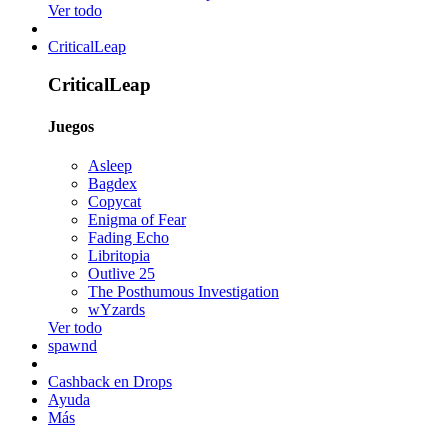
Ver todo
CriticalLeap
CriticalLeap
Juegos
Asleep
Bagdex
Copycat
Enigma of Fear
Fading Echo
Libritopia
Outlive 25
The Posthumous Investigation
wYzards
Ver todo
spawnd
Cashback en Drops
Ayuda
Más