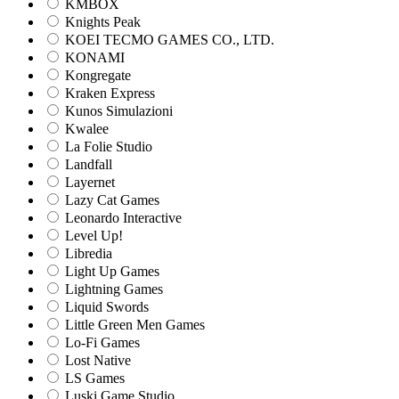
KMBOX
Knights Peak
KOEI TECMO GAMES CO., LTD.
KONAMI
Kongregate
Kraken Express
Kunos Simulazioni
Kwalee
La Folie Studio
Landfall
Layernet
Lazy Cat Games
Leonardo Interactive
Level Up!
Libredia
Light Up Games
Lightning Games
Liquid Swords
Little Green Men Games
Lo-Fi Games
Lost Native
LS Games
Luski Game Studio