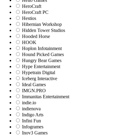
Hello Games
HeroCraft
HeroCraft PC
Hestios
Hibernian Workshop
Hidden Tower Studios
Hooded Horse
HOOK
Hoplon Infotainment
Hound Picked Games
Hungry Bear Games
Hype Entertainment
Hypetrain Digital
Iceberg Interactive
Ideal Games
IMGN.PRO
Immanitas Entertainment
indie.io
indienova
Indigo Arts
Infini Fun
Infogrames
Inov3 Games