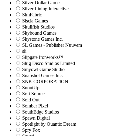
Silver Dollar Games
Silver Lining Interactive
SimFabric
Siscia Games
Skullfish Studios
Skybound Games
Skystone Games Inc.
SL Games - Publisher Nuuvem
sli
Slipgate Ironworks™
Slug Disco Studios Limited
Smyowl Game Studio
Snapshot Games Inc.
SNK CORPORATION
SnoutUp
Soft Source
Sold Out
Somber Pixel
SouthEdge Studios
Spawn Digital
Spotlight by Quantic Dream
Spry Fox