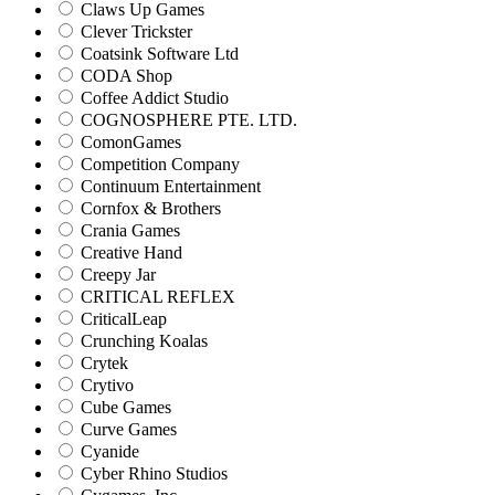
Claws Up Games
Clever Trickster
Coatsink Software Ltd
CODA Shop
Coffee Addict Studio
COGNOSPHERE PTE. LTD.
ComonGames
Competition Company
Continuum Entertainment
Cornfox & Brothers
Crania Games
Creative Hand
Creepy Jar
CRITICAL REFLEX
CriticalLeap
Crunching Koalas
Crytek
Crytivo
Cube Games
Curve Games
Cyanide
Cyber Rhino Studios