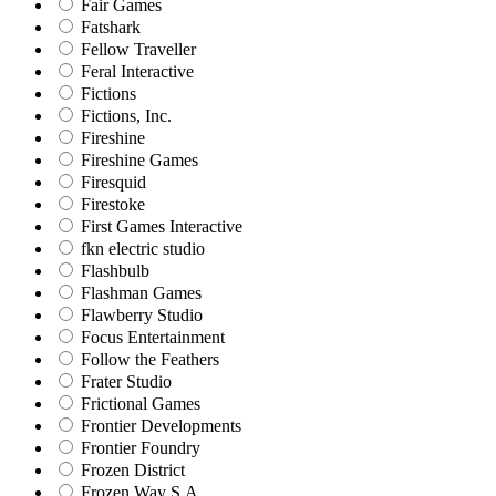
Fair Games
Fatshark
Fellow Traveller
Feral Interactive
Fictions
Fictions, Inc.
Fireshine
Fireshine Games
Firesquid
Firestoke
First Games Interactive
fkn electric studio
Flashbulb
Flashman Games
Flawberry Studio
Focus Entertainment
Follow the Feathers
Frater Studio
Frictional Games
Frontier Developments
Frontier Foundry
Frozen District
Frozen Way S.A.