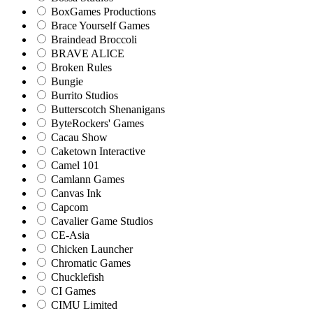
BoxGames Productions
Brace Yourself Games
Braindead Broccoli
BRAVE ALICE
Broken Rules
Bungie
Burrito Studios
Butterscotch Shenanigans
ByteRockers' Games
Cacau Show
Caketown Interactive
Camel 101
Camlann Games
Canvas Ink
Capcom
Cavalier Game Studios
CE-Asia
Chicken Launcher
Chromatic Games
Chucklefish
CI Games
CIMU Limited