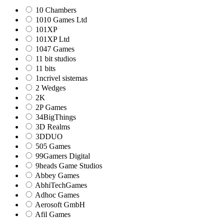
10 Chambers
1010 Games Ltd
101XP
101XP Ltd
1047 Games
11 bit studios
11 bits
1ncrivel sistemas
2 Wedges
2K
2P Games
34BigThings
3D Realms
3DDUO
505 Games
99Gamers Digital
9heads Game Studios
Abbey Games
AbhiTechGames
Adhoc Games
Aerosoft GmbH
Afil Games