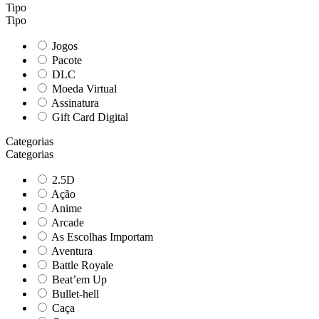
Tipo
Tipo
Jogos
Pacote
DLC
Moeda Virtual
Assinatura
Gift Card Digital
Categorias
Categorias
2.5D
Ação
Anime
Arcade
As Escolhas Importam
Aventura
Battle Royale
Beat’em Up
Bullet-hell
Caça