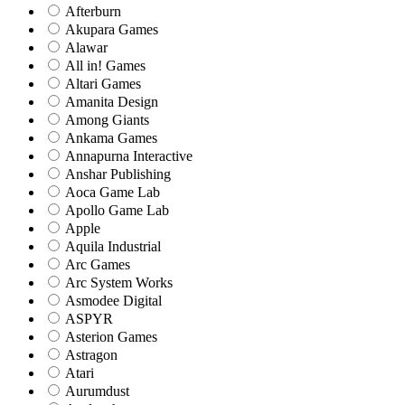
Afterburn
Akupara Games
Alawar
All in! Games
Altari Games
Amanita Design
Among Giants
Ankama Games
Annapurna Interactive
Anshar Publishing
Aoca Game Lab
Apollo Game Lab
Apple
Aquila Industrial
Arc Games
Arc System Works
Asmodee Digital
ASPYR
Asterion Games
Astragon
Atari
Aurumdust