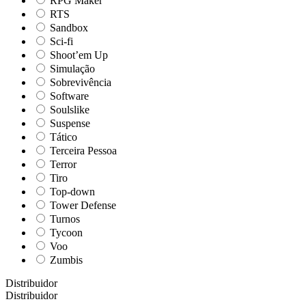
RPG Maker
RTS
Sandbox
Sci-fi
Shoot’em Up
Simulação
Sobrevivência
Software
Soulslike
Suspense
Tático
Terceira Pessoa
Terror
Tiro
Top-down
Tower Defense
Turnos
Tycoon
Voo
Zumbis
Distribuidor
Distribuidor