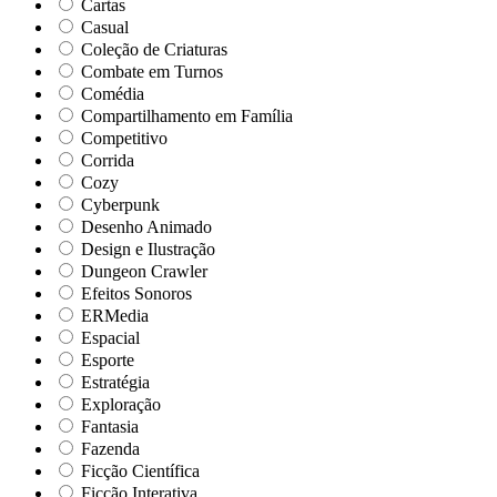
Cartas
Casual
Coleção de Criaturas
Combate em Turnos
Comédia
Compartilhamento em Família
Competitivo
Corrida
Cozy
Cyberpunk
Desenho Animado
Design e Ilustração
Dungeon Crawler
Efeitos Sonoros
ERMedia
Espacial
Esporte
Estratégia
Exploração
Fantasia
Fazenda
Ficção Científica
Ficção Interativa