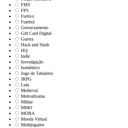
FMV
FPS
Furtivo
Futebol
Gerenciamento
Gift Card Digital
Guerra
Hack and Slash
HQ
Indie
Investigação
Isométrico
Jogo de Tabuleiro
JRPG
Luta
Medieval
Metroidvania
Militar
MMO
MOBA
Moeda Virtual
Multijogador