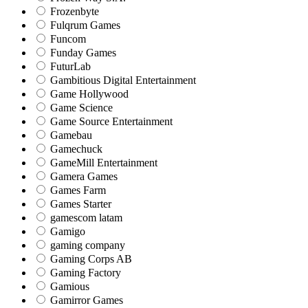
Frozenbyte
Fulqrum Games
Funcom
Funday Games
FuturLab
Gambitious Digital Entertainment
Game Hollywood
Game Science
Game Source Entertainment
Gamebau
Gamechuck
GameMill Entertainment
Gamera Games
Games Farm
Games Starter
gamescom latam
Gamigo
gaming company
Gaming Corps AB
Gaming Factory
Gamious
Gamirror Games