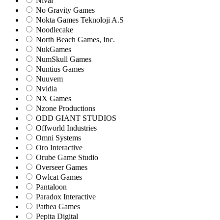
Nival
No Gravity Games
Nokta Games Teknoloji A.S
Noodlecake
North Beach Games, Inc.
NukGames
NumSkull Games
Nuntius Games
Nuuvem
Nvidia
NX Games
Nzone Productions
ODD GIANT STUDIOS
Offworld Industries
Omni Systems
Oro Interactive
Orube Game Studio
Overseer Games
Owlcat Games
Pantaloon
Paradox Interactive
Pathea Games
Pepita Digital