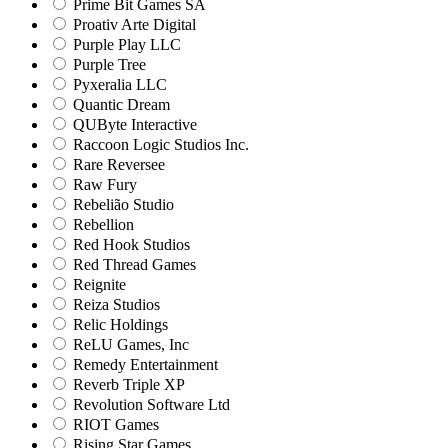
Prime Bit Games SA
Proativ Arte Digital
Purple Play LLC
Purple Tree
Pyxeralia LLC
Quantic Dream
QUByte Interactive
Raccoon Logic Studios Inc.
Rare Reversee
Raw Fury
Rebelião Studio
Rebellion
Red Hook Studios
Red Thread Games
Reignite
Reiza Studios
Relic Holdings
ReLU Games, Inc
Remedy Entertainment
Reverb Triple XP
Revolution Software Ltd
RIOT Games
Rising Star Games