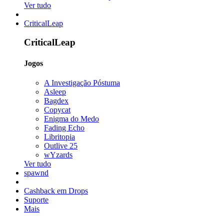
Ver tudo
CriticalLeap
CriticalLeap
Jogos
A Investigação Póstuma
Asleep
Bagdex
Copycat
Enigma do Medo
Fading Echo
Libritopia
Outlive 25
wYzards
Ver tudo
spawnd
Cashback em Drops
Suporte
Mais