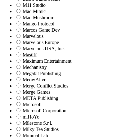
M11 Studio
Mad Mimic
Mad Mushroom
Mango Protocol
Marcos Game Dev
Marvelous
Marvelous Europe
Marvelous USA, Inc.
Mastiff
Maximum Entertainment
Mechanistry
Megabit Publishing
MeowAlive
Merge Conflict Studios
Merge Games
META Publishing
Microsoft
Microsoft Corporation‬
miHoYo
Milestone S.r.l.
Milky Tea Studios
Minimal Lab