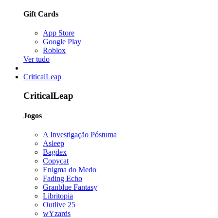
Gift Cards
App Store
Google Play
Roblox
Ver tudo
CriticalLeap
CriticalLeap
Jogos
A Investigação Póstuma
Asleep
Bagdex
Copycat
Enigma do Medo
Fading Echo
Granblue Fantasy
Libritopia
Outlive 25
wYzards