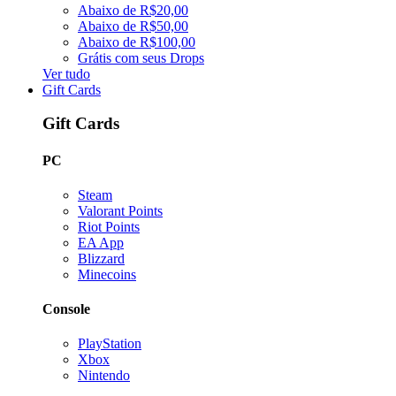
Abaixo de R$20,00
Abaixo de R$50,00
Abaixo de R$100,00
Grátis com seus Drops
Ver tudo
Gift Cards
Gift Cards
PC
Steam
Valorant Points
Riot Points
EA App
Blizzard
Minecoins
Console
PlayStation
Xbox
Nintendo