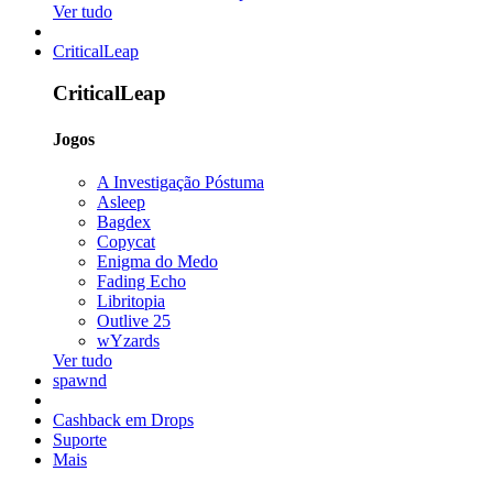
Ver tudo
CriticalLeap
CriticalLeap
Jogos
A Investigação Póstuma
Asleep
Bagdex
Copycat
Enigma do Medo
Fading Echo
Libritopia
Outlive 25
wYzards
Ver tudo
spawnd
Cashback em Drops
Suporte
Mais