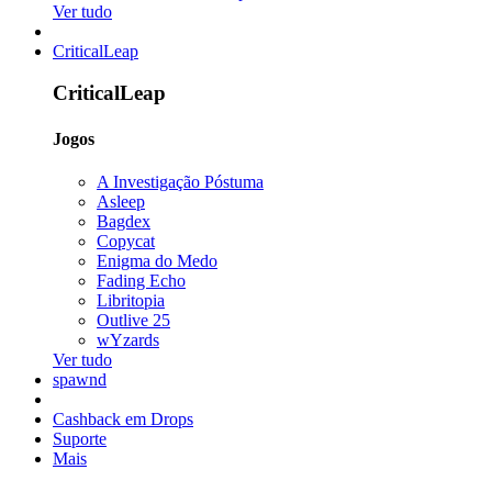
Ver tudo
CriticalLeap
CriticalLeap
Jogos
A Investigação Póstuma
Asleep
Bagdex
Copycat
Enigma do Medo
Fading Echo
Libritopia
Outlive 25
wYzards
Ver tudo
spawnd
Cashback em Drops
Suporte
Mais