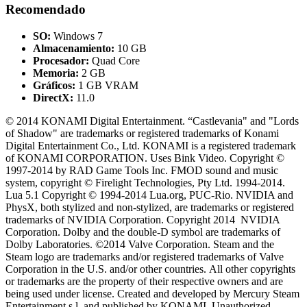
Recomendado
SO:
Windows 7
Almacenamiento:
10 GB
Procesador:
Quad Core
Memoria:
2 GB
Gráficos:
1 GB VRAM
DirectX:
11.0
© 2014 KONAMI Digital Entertainment. “Castlevania" and "Lords
of Shadow" are trademarks or registered trademarks of Konami
Digital Entertainment Co., Ltd. KONAMI is a registered trademark
of KONAMI CORPORATION. Uses Bink Video. Copyright ©
1997-2014 by RAD Game Tools Inc. FMOD sound and music
system, copyright © Firelight Technologies, Pty Ltd. 1994-2014.
Lua 5.1 Copyright © 1994-2014 Lua.org, PUC-Rio. NVIDIA and
PhysX, both stylized and non-stylized, are trademarks or registered
trademarks of NVIDIA Corporation. Copyright 2014 NVIDIA
Corporation. Dolby and the double-D symbol are trademarks of
Dolby Laboratories. ©2014 Valve Corporation. Steam and the
Steam logo are trademarks and/or registered trademarks of Valve
Corporation in the U.S. and/or other countries. All other copyrights
or trademarks are the property of their respective owners and are
being used under license. Created and developed by Mercury Steam
Entertainment s.l. and published by KONAMI. Unauthorized