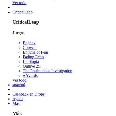
Ver todo
CriticalLeap
CriticalLeap
Juegos
Bagdex
Copycat
Enigma of Fear
Fading Echo
Libritopia
Outlive 25
The Posthumous Investigation
wYzards
Ver todo
spawnd
Cashback en Drops
Ayuda
Más
Más