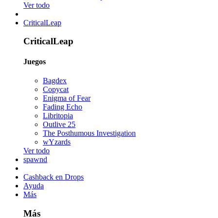
Ver todo
CriticalLeap
CriticalLeap
Juegos
Bagdex
Copycat
Enigma of Fear
Fading Echo
Libritopia
Outlive 25
The Posthumous Investigation
wYzards
Ver todo
spawnd
Cashback en Drops
Ayuda
Más
Más