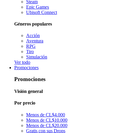
Steam
Epic Games
Ubisoft Connect
Géneros populares
Acción
Aventura
RPG
Tiro
Simulación
Ver todo
Promociones
Promociones
Visión general
Por precio
Menos de CL$4.000
Menos de CL$10.000
Menos de CL$20.000
Gratis con sus Drops