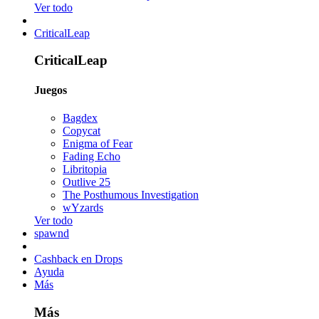
Ver todo
CriticalLeap
CriticalLeap
Juegos
Bagdex
Copycat
Enigma of Fear
Fading Echo
Libritopia
Outlive 25
The Posthumous Investigation
wYzards
Ver todo
spawnd
Cashback en Drops
Ayuda
Más
Más