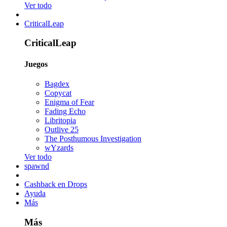
Ver todo
CriticalLeap
CriticalLeap
Juegos
Bagdex
Copycat
Enigma of Fear
Fading Echo
Libritopia
Outlive 25
The Posthumous Investigation
wYzards
Ver todo
spawnd
Cashback en Drops
Ayuda
Más
Más