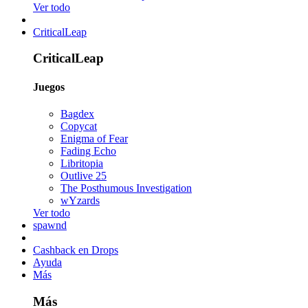
Ver todo
CriticalLeap
CriticalLeap
Juegos
Bagdex
Copycat
Enigma of Fear
Fading Echo
Libritopia
Outlive 25
The Posthumous Investigation
wYzards
Ver todo
spawnd
Cashback en Drops
Ayuda
Más
Más