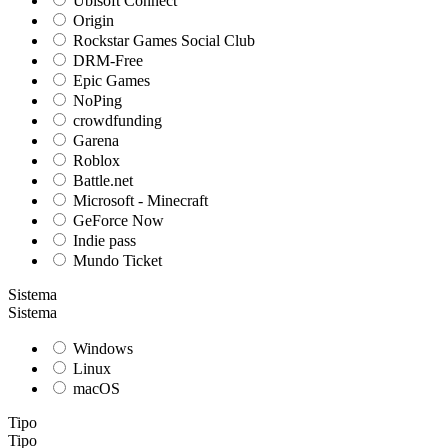
Ubisoft Connect
Origin
Rockstar Games Social Club
DRM-Free
Epic Games
NoPing
crowdfunding
Garena
Roblox
Battle.net
Microsoft - Minecraft
GeForce Now
Indie pass
Mundo Ticket
Sistema
Sistema
Windows
Linux
macOS
Tipo
Tipo