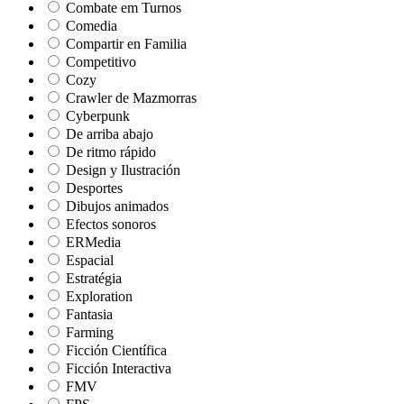
Combate em Turnos
Comedia
Compartir en Familia
Competitivo
Cozy
Crawler de Mazmorras
Cyberpunk
De arriba abajo
De ritmo rápido
Design y Ilustración
Desportes
Dibujos animados
Efectos sonoros
ERMedia
Espacial
Estratégia
Exploration
Fantasia
Farming
Ficción Científica
Ficción Interactiva
FMV