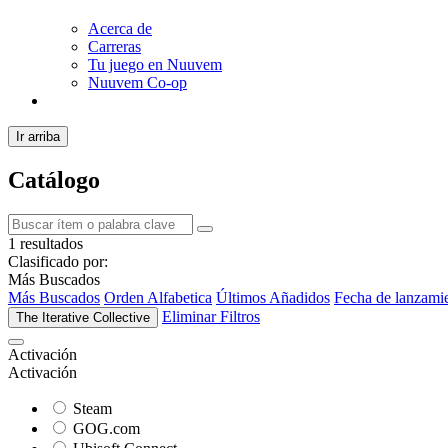
Acerca de
Carreras
Tu juego en Nuuvem
Nuuvem Co-op
Ir arriba
Catálogo
1 resultados
Clasificado por:
Más Buscados
Más Buscados
Orden Alfabetica
Últimos Añadidos
Fecha de lanzami
Eliminar Filtros
The Iterative Collective
Activación
Activación
Steam
GOG.com