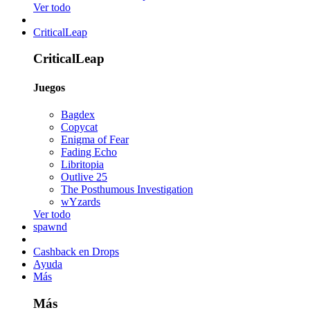
Ver todo
CriticalLeap
CriticalLeap
Juegos
Bagdex
Copycat
Enigma of Fear
Fading Echo
Libritopia
Outlive 25
The Posthumous Investigation
wYzards
Ver todo
spawnd
Cashback en Drops
Ayuda
Más
Más