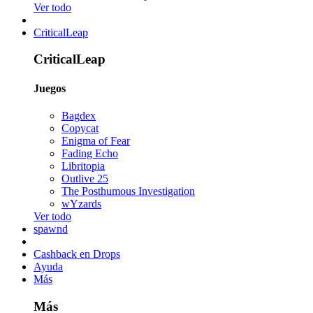
Ver todo
CriticalLeap
CriticalLeap
Juegos
Bagdex
Copycat
Enigma of Fear
Fading Echo
Libritopia
Outlive 25
The Posthumous Investigation
wYzards
Ver todo
spawnd
Cashback en Drops
Ayuda
Más
Más