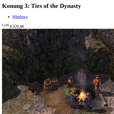
Konung 3: Ties of the Dynasty
Windows
Col$
8.320
,88