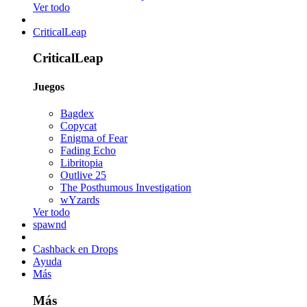
Ver todo
CriticalLeap
CriticalLeap
Juegos
Bagdex
Copycat
Enigma of Fear
Fading Echo
Libritopia
Outlive 25
The Posthumous Investigation
wYzards
Ver todo
spawnd
Cashback en Drops
Ayuda
Más
Más