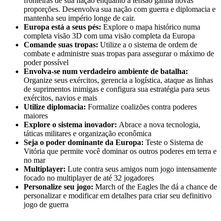
fronteiras de sua nação enquanto a tensão ganha novas
proporções. Desenvolva sua nação com guerra e diplomacia e
mantenha seu império longe de cair.
Europa está a seus pés:
Explore o mapa histórico numa
completa visão 3D com uma visão completa da Europa
Comande suas tropas:
Utilize a o sistema de ordem de
combate e administre suas tropas para assegurar o máximo de
poder possível
Envolva-se num verdadeiro ambiente de batalha:
Organize seus exércitos, gerencia a logística, ataque as linhas
de suprimentos inimigas e configura sua estratégia para seus
exércitos, navios e mais
Utilize diplomacia:
Formalize coalizões contra poderes
maiores
Explore o sistema inovador:
Abrace a nova tecnologia,
táticas militares e organização econômica
Seja o poder dominante da Europa:
Teste o Sistema de
Vitória que permite você dominar os outros poderes em terra e
no mar
Multiplayer:
Lute contra seus amigos num jogo intensamente
focado no multiplayer de até 32 jogadores
Personalize seu jogo:
March of the Eagles lhe dá a chance de
personalizar e modificar em detalhes para criar seu definitivo
jogo de guerra