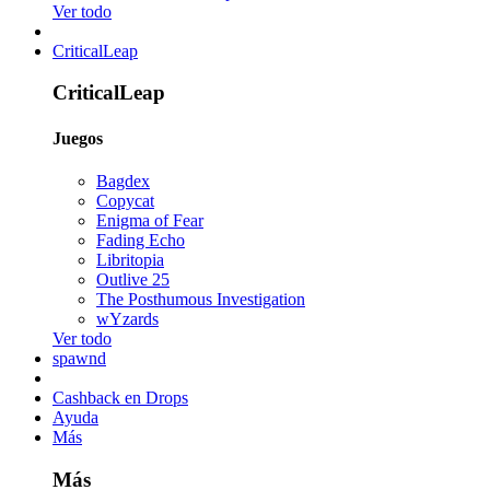
Ver todo
CriticalLeap
CriticalLeap
Juegos
Bagdex
Copycat
Enigma of Fear
Fading Echo
Libritopia
Outlive 25
The Posthumous Investigation
wYzards
Ver todo
spawnd
Cashback en Drops
Ayuda
Más
Más