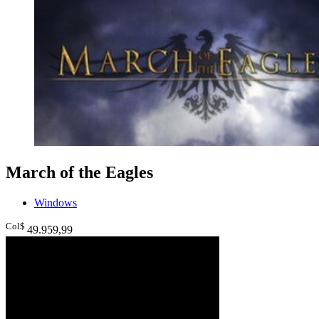
March of the Eagles
Windows
Col$
49.959
,99