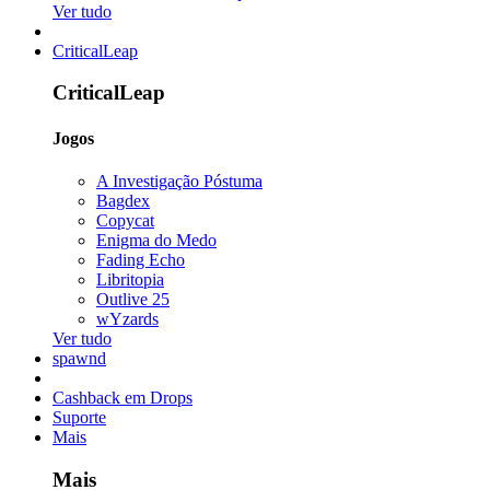
Ver tudo
CriticalLeap
CriticalLeap
Jogos
A Investigação Póstuma
Bagdex
Copycat
Enigma do Medo
Fading Echo
Libritopia
Outlive 25
wYzards
Ver tudo
spawnd
Cashback em Drops
Suporte
Mais
Mais