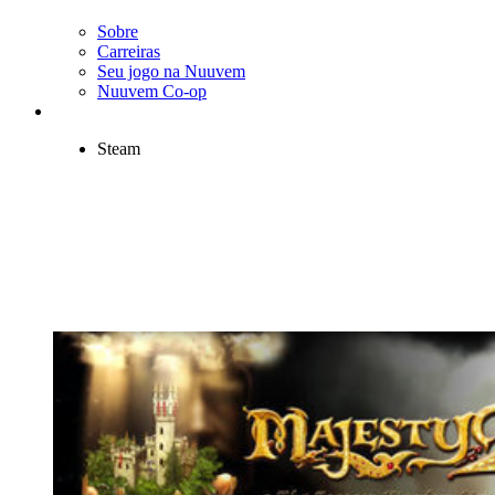
Sobre
Carreiras
Seu jogo na Nuuvem
Nuuvem Co-op
Steam