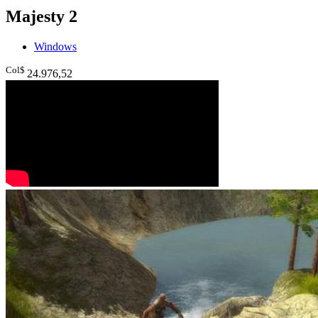
Majesty 2
Windows
Col$
24.976
,52