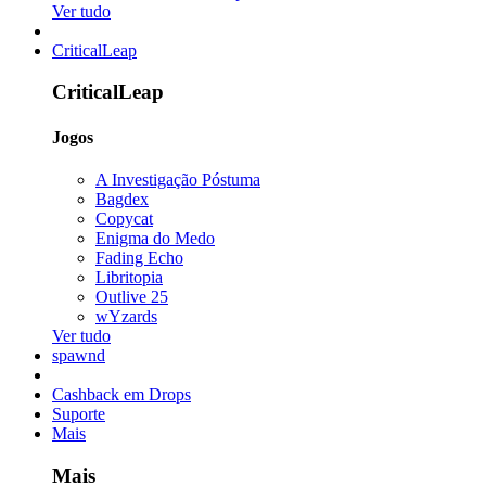
Ver tudo
CriticalLeap
CriticalLeap
Jogos
A Investigação Póstuma
Bagdex
Copycat
Enigma do Medo
Fading Echo
Libritopia
Outlive 25
wYzards
Ver tudo
spawnd
Cashback em Drops
Suporte
Mais
Mais