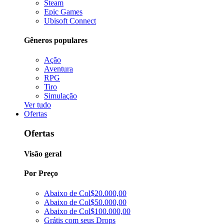
Steam
Epic Games
Ubisoft Connect
Gêneros populares
Ação
Aventura
RPG
Tiro
Simulação
Ver tudo
Ofertas
Ofertas
Visão geral
Por Preço
Abaixo de Col$20.000,00
Abaixo de Col$50.000,00
Abaixo de Col$100.000,00
Grátis com seus Drops