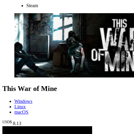
Steam
This War of Mine
Windows
Linux
macOS
USD$
8
.13