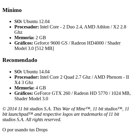
Mínimo
SO:
Ubuntu 12.04
Procesador:
Intel Core - 2 Duo 2.4, AMD Athlon / X2 2.8
Ghz
Memoria:
2 GB
Gráficos:
Geforce 9600 GS / Radeon HD4000 / Shader
Model 3.0 [512 MB]
Recomendado
SO:
Ubuntu 14.04
Procesador:
Intel Core 2 Quad 2.7 Ghz / AMD Phenom - II
X4 3 Ghz
Memoria:
4 GB
Gráficos:
GeForce GTX 260 / Radeon HD 5770 / 1024 MB,
Shader Model 3.0
© 2014 11 bit studios S.A. This War of Mine™, 11 bit studios™, 11
bit launchpad™ and respective logos are trademarks of 11 bit
studios S.A. All rights reserved.
O por
usando tus Drops