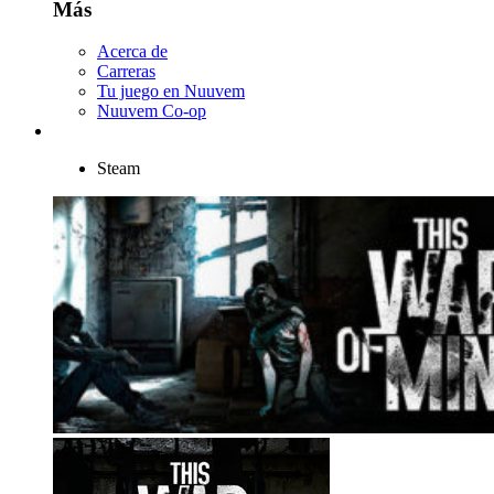
Más
Acerca de
Carreras
Tu juego en Nuuvem
Nuuvem Co-op
Steam