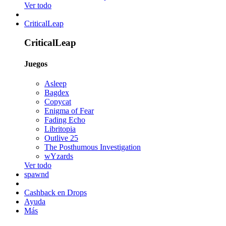
Ver todo
CriticalLeap
CriticalLeap
Juegos
Asleep
Bagdex
Copycat
Enigma of Fear
Fading Echo
Libritopia
Outlive 25
The Posthumous Investigation
wYzards
Ver todo
spawnd
Cashback en Drops
Ayuda
Más