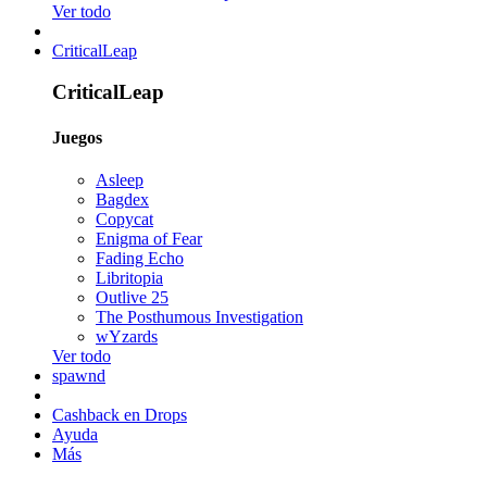
Ver todo
CriticalLeap
CriticalLeap
Juegos
Asleep
Bagdex
Copycat
Enigma of Fear
Fading Echo
Libritopia
Outlive 25
The Posthumous Investigation
wYzards
Ver todo
spawnd
Cashback en Drops
Ayuda
Más