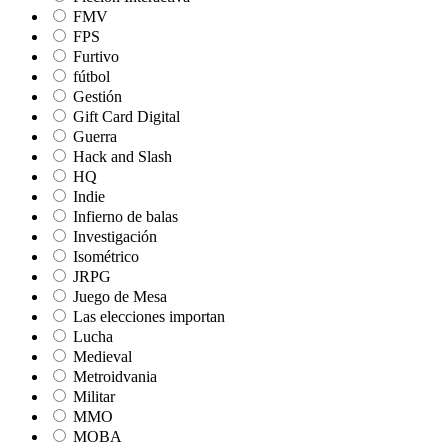
FMV
FPS
Furtivo
fútbol
Gestión
Gift Card Digital
Guerra
Hack and Slash
HQ
Indie
Infierno de balas
Investigación
Isométrico
JRPG
Juego de Mesa
Las elecciones importan
Lucha
Medieval
Metroidvania
Militar
MMO
MOBA