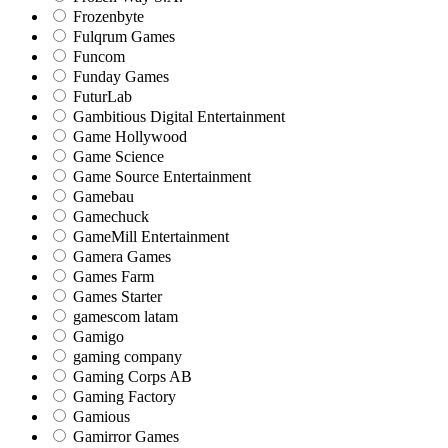
Frozenbyte
Fulqrum Games
Funcom
Funday Games
FuturLab
Gambitious Digital Entertainment
Game Hollywood
Game Science
Game Source Entertainment
Gamebau
Gamechuck
GameMill Entertainment
Gamera Games
Games Farm
Games Starter
gamescom latam
Gamigo
gaming company
Gaming Corps AB
Gaming Factory
Gamious
Gamirror Games