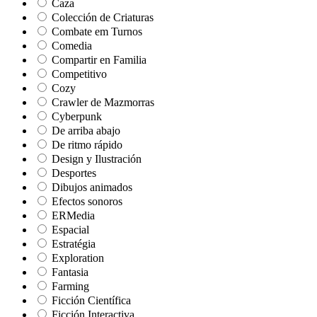
Caza
Colección de Criaturas
Combate em Turnos
Comedia
Compartir en Familia
Competitivo
Cozy
Crawler de Mazmorras
Cyberpunk
De arriba abajo
De ritmo rápido
Design y Ilustración
Desportes
Dibujos animados
Efectos sonoros
ERMedia
Espacial
Estratégia
Exploration
Fantasia
Farming
Ficción Científica
Ficción Interactiva