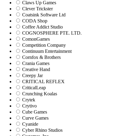
Claws Up Games
Clever Trickster
Coatsink Software Ltd
CODA Shop
Coffee Addict Studio
COGNOSPHERE PTE. LTD.
ComonGames
Competition Company
Continuum Entertainment
Cornfox & Brothers
Crania Games
Creative Hand
Creepy Jar
CRITICAL REFLEX
CriticalLeap
Crunching Koalas
Crytek
Crytivo
Cube Games
Curve Games
Cyanide
Cyber Rhino Studios