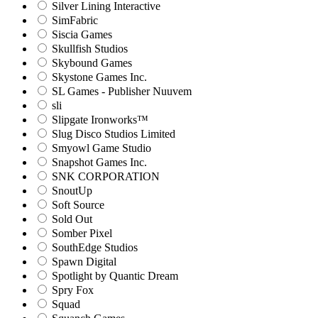
Silver Lining Interactive
SimFabric
Siscia Games
Skullfish Studios
Skybound Games
Skystone Games Inc.
SL Games - Publisher Nuuvem
sli
Slipgate Ironworks™
Slug Disco Studios Limited
Smyowl Game Studio
Snapshot Games Inc.
SNK CORPORATION
SnoutUp
Soft Source
Sold Out
Somber Pixel
SouthEdge Studios
Spawn Digital
Spotlight by Quantic Dream
Spry Fox
Squad