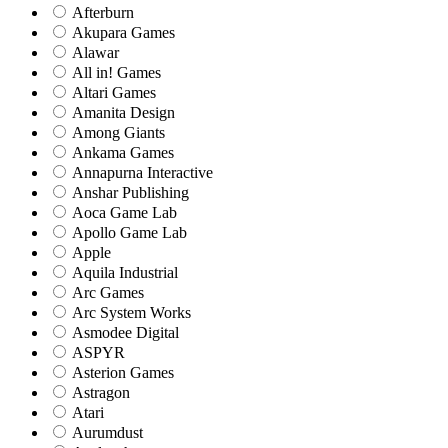
Afterburn
Akupara Games
Alawar
All in! Games
Altari Games
Amanita Design
Among Giants
Ankama Games
Annapurna Interactive
Anshar Publishing
Aoca Game Lab
Apollo Game Lab
Apple
Aquila Industrial
Arc Games
Arc System Works
Asmodee Digital
ASPYR
Asterion Games
Astragon
Atari
Aurumdust