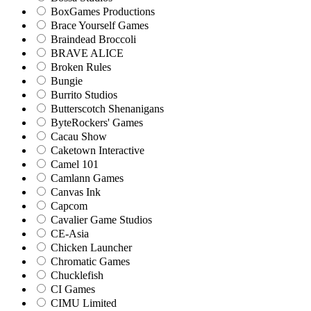
BoxGames Productions
Brace Yourself Games
Braindead Broccoli
BRAVE ALICE
Broken Rules
Bungie
Burrito Studios
Butterscotch Shenanigans
ByteRockers' Games
Cacau Show
Caketown Interactive
Camel 101
Camlann Games
Canvas Ink
Capcom
Cavalier Game Studios
CE-Asia
Chicken Launcher
Chromatic Games
Chucklefish
CI Games
CIMU Limited