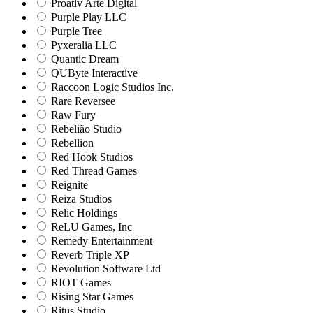
Proativ Arte Digital
Purple Play LLC
Purple Tree
Pyxeralia LLC
Quantic Dream
QUByte Interactive
Raccoon Logic Studios Inc.
Rare Reversee
Raw Fury
Rebelião Studio
Rebellion
Red Hook Studios
Red Thread Games
Reignite
Reiza Studios
Relic Holdings
ReLU Games, Inc
Remedy Entertainment
Reverb Triple XP
Revolution Software Ltd
RIOT Games
Rising Star Games
Ritus Studio