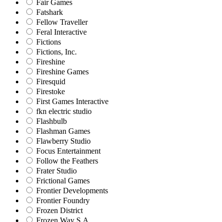
Fair Games
Fatshark
Fellow Traveller
Feral Interactive
Fictions
Fictions, Inc.
Fireshine
Fireshine Games
Firesquid
Firestoke
First Games Interactive
fkn electric studio
Flashbulb
Flashman Games
Flawberry Studio
Focus Entertainment
Follow the Feathers
Frater Studio
Frictional Games
Frontier Developments
Frontier Foundry
Frozen District
Frozen Way S.A.