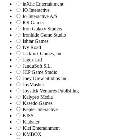
inXile Entertainment
IO Interactive
Io-Interactive A/S
IOI Gamer
Iron Galaxy Studios
Ironhide Game Studio
Ishtar Games
Ivy Road
Jackbox Games, Inc
Jagex Ltd
JanduSoft S.L.
JCP Game Studio
Joey Drew Studios Inc
JoyMasher
Joystick Ventures Publishing
Kalypso Media
Kasedo Games
Kepler Interactive
KISS
Klabater
Klei Entertainment
KMBOX