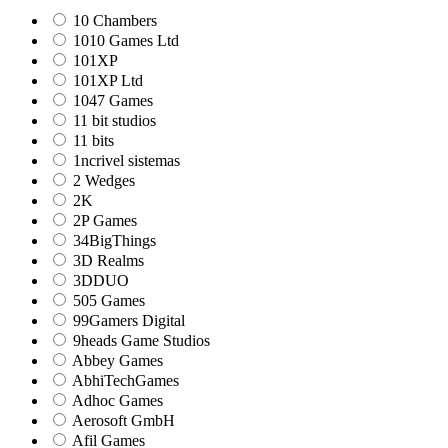
10 Chambers
1010 Games Ltd
101XP
101XP Ltd
1047 Games
11 bit studios
11 bits
1ncrivel sistemas
2 Wedges
2K
2P Games
34BigThings
3D Realms
3DDUO
505 Games
99Gamers Digital
9heads Game Studios
Abbey Games
AbhiTechGames
Adhoc Games
Aerosoft GmbH
Afil Games