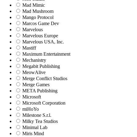
Mad Mimic
Mad Mushroom
Mango Protocol
Marcos Game Dev
Marvelous
Marvelous Europe
Marvelous USA, Inc.
Mastiff
Maximum Entertainment
Mechanistry
Megabit Publishing
MeowAlive
Merge Conflict Studios
Merge Games
META Publishing
Microsoft
Microsoft Corporation‬
miHoYo
Milestone S.r.l.
Milky Tea Studios
Minimal Lab
Miris Mind