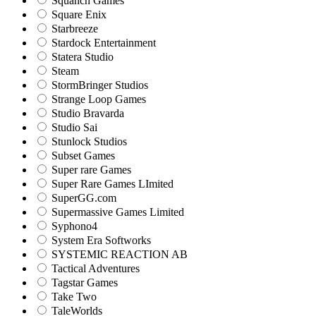
Squanch Games
Square Enix
Starbreeze
Stardock Entertainment
Statera Studio
Steam
StormBringer Studios
Strange Loop Games
Studio Bravarda
Studio Sai
Stunlock Studios
Subset Games
Super rare Games
Super Rare Games LImited
SuperGG.com
Supermassive Games Limited
Syphono4
System Era Softworks
SYSTEMIC REACTION AB
Tactical Adventures
Tagstar Games
Take Two
TaleWorlds