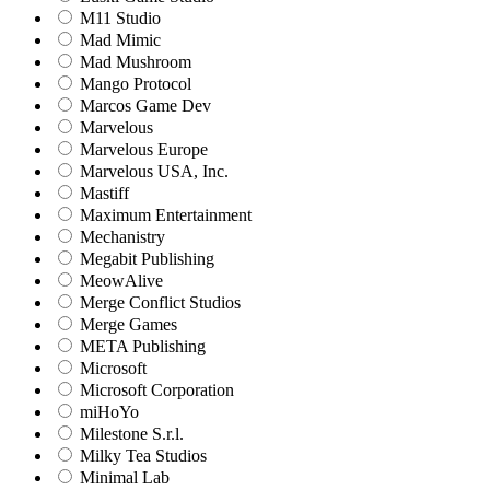
M11 Studio
Mad Mimic
Mad Mushroom
Mango Protocol
Marcos Game Dev
Marvelous
Marvelous Europe
Marvelous USA, Inc.
Mastiff
Maximum Entertainment
Mechanistry
Megabit Publishing
MeowAlive
Merge Conflict Studios
Merge Games
META Publishing
Microsoft
Microsoft Corporation‬
miHoYo
Milestone S.r.l.
Milky Tea Studios
Minimal Lab