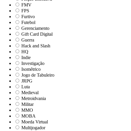
FMV
FPS
Furtivo
Futebol
Gerenciamento
Gift Card Digital
Guerra
Hack and Slash
HQ
Indie
Investigação
Isométrico
Jogo de Tabuleiro
JRPG
Luta
Medieval
Metroidvania
Militar
MMO
MOBA
Moeda Virtual
Multijogador