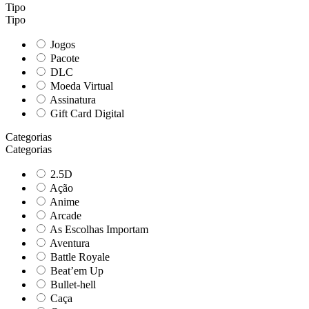
Tipo
Tipo
Jogos
Pacote
DLC
Moeda Virtual
Assinatura
Gift Card Digital
Categorias
Categorias
2.5D
Ação
Anime
Arcade
As Escolhas Importam
Aventura
Battle Royale
Beat’em Up
Bullet-hell
Caça