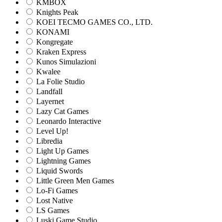
KMBOX
Knights Peak
KOEI TECMO GAMES CO., LTD.
KONAMI
Kongregate
Kraken Express
Kunos Simulazioni
Kwalee
La Folie Studio
Landfall
Layernet
Lazy Cat Games
Leonardo Interactive
Level Up!
Libredia
Light Up Games
Lightning Games
Liquid Swords
Little Green Men Games
Lo-Fi Games
Lost Native
LS Games
Luski Game Studio