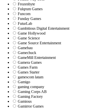
Frozenbyte
Fulqrum Games
Funcom
Funday Games
FuturLab
Gambitious Digital Entertainment
Game Hollywood
Game Science
Game Source Entertainment
Gamebau
Gamechuck
GameMill Entertainment
Gamera Games
Games Farm
Games Starter
gamescom latam
Gamigo
gaming company
Gaming Corps AB
Gaming Factory
Gamious
Gamirror Games