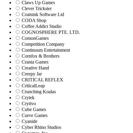
Claws Up Games
Clever Trickster
Coatsink Software Ltd
CODA Shop
Coffee Addict Studio
COGNOSPHERE PTE. LTD.
ComonGames
Competition Company
Continuum Entertainment
Cornfox & Brothers
Crania Games
Creative Hand
Creepy Jar
CRITICAL REFLEX
CriticalLeap
Crunching Koalas
Crytek
Crytivo
Cube Games
Curve Games
Cyanide
Cyber Rhino Studios