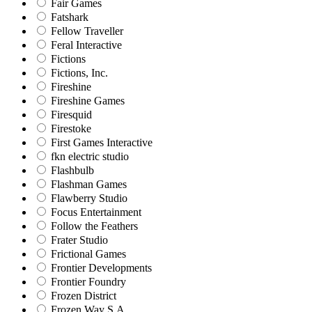
Fair Games
Fatshark
Fellow Traveller
Feral Interactive
Fictions
Fictions, Inc.
Fireshine
Fireshine Games
Firesquid
Firestoke
First Games Interactive
fkn electric studio
Flashbulb
Flashman Games
Flawberry Studio
Focus Entertainment
Follow the Feathers
Frater Studio
Frictional Games
Frontier Developments
Frontier Foundry
Frozen District
Frozen Way S.A.