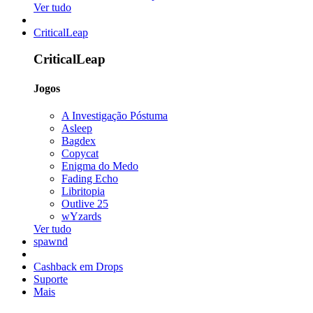
Ver tudo
CriticalLeap
CriticalLeap
Jogos
A Investigação Póstuma
Asleep
Bagdex
Copycat
Enigma do Medo
Fading Echo
Libritopia
Outlive 25
wYzards
Ver tudo
spawnd
Cashback em Drops
Suporte
Mais