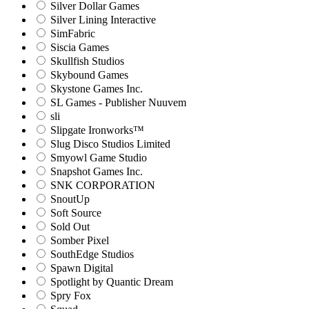
Silver Dollar Games
Silver Lining Interactive
SimFabric
Siscia Games
Skullfish Studios
Skybound Games
Skystone Games Inc.
SL Games - Publisher Nuuvem
sli
Slipgate Ironworks™
Slug Disco Studios Limited
Smyowl Game Studio
Snapshot Games Inc.
SNK CORPORATION
SnoutUp
Soft Source
Sold Out
Somber Pixel
SouthEdge Studios
Spawn Digital
Spotlight by Quantic Dream
Spry Fox