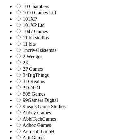
10 Chambers
1010 Games Ltd
101XP
101XP Ltd
1047 Games
11 bit studios
11 bits
1ncrivel sistemas
2 Wedges
2K
2P Games
34BigThings
3D Realms
3DDUO
505 Games
99Gamers Digital
9heads Game Studios
Abbey Games
AbhiTechGames
Adhoc Games
Aerosoft GmbH
Afil Games