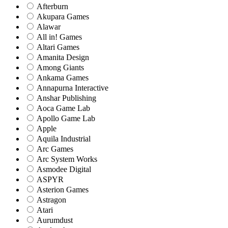
Afterburn
Akupara Games
Alawar
All in! Games
Altari Games
Amanita Design
Among Giants
Ankama Games
Annapurna Interactive
Anshar Publishing
Aoca Game Lab
Apollo Game Lab
Apple
Aquila Industrial
Arc Games
Arc System Works
Asmodee Digital
ASPYR
Asterion Games
Astragon
Atari
Aurumdust