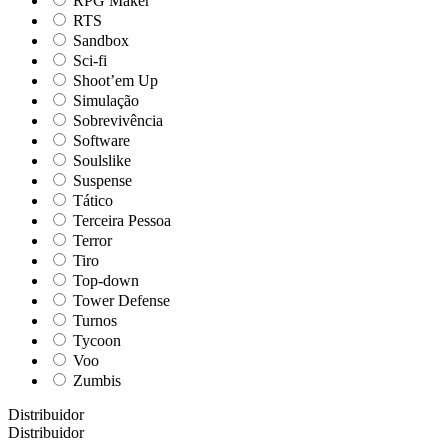
RPG Maker
RTS
Sandbox
Sci-fi
Shoot’em Up
Simulação
Sobrevivência
Software
Soulslike
Suspense
Tático
Terceira Pessoa
Terror
Tiro
Top-down
Tower Defense
Turnos
Tycoon
Voo
Zumbis
Distribuidor
Distribuidor