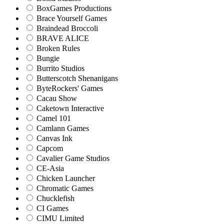
BoxGames Productions
Brace Yourself Games
Braindead Broccoli
BRAVE ALICE
Broken Rules
Bungie
Burrito Studios
Butterscotch Shenanigans
ByteRockers' Games
Cacau Show
Caketown Interactive
Camel 101
Camlann Games
Canvas Ink
Capcom
Cavalier Game Studios
CE-Asia
Chicken Launcher
Chromatic Games
Chucklefish
CI Games
CIMU Limited