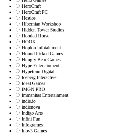
Hello Games
HeroCraft
HeroCraft PC
Hestios
Hibernian Workshop
Hidden Tower Studios
Hooded Horse
HOOK
Hoplon Infotainment
Hound Picked Games
Hungry Bear Games
Hype Entertainment
Hypetrain Digital
Iceberg Interactive
Ideal Games
IMGN.PRO
Immanitas Entertainment
indie.io
indienova
Indigo Arts
Infini Fun
Infogrames
Inov3 Games