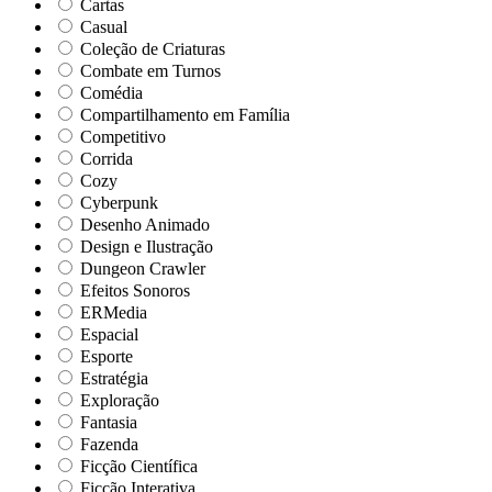
Cartas
Casual
Coleção de Criaturas
Combate em Turnos
Comédia
Compartilhamento em Família
Competitivo
Corrida
Cozy
Cyberpunk
Desenho Animado
Design e Ilustração
Dungeon Crawler
Efeitos Sonoros
ERMedia
Espacial
Esporte
Estratégia
Exploração
Fantasia
Fazenda
Ficção Científica
Ficção Interativa