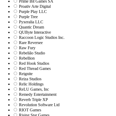
Prime Bit Games SA
Proativ Arte Digital
Purple Play LLC
Purple Tree
Pyxeralia LLC
Quantic Dream
QUByte Interactive
Raccoon Logic Studios Inc.
Rare Reversee
Raw Fury
Rebelião Studio
Rebellion
Red Hook Studios
Red Thread Games
Reignite
Reiza Studios
Relic Holdings
ReLU Games, Inc
Remedy Entertainment
Reverb Triple XP
Revolution Software Ltd
RIOT Games
Rising Star Games