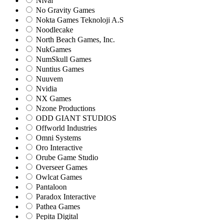
Nival
No Gravity Games
Nokta Games Teknoloji A.S
Noodlecake
North Beach Games, Inc.
NukGames
NumSkull Games
Nuntius Games
Nuuvem
Nvidia
NX Games
Nzone Productions
ODD GIANT STUDIOS
Offworld Industries
Omni Systems
Oro Interactive
Orube Game Studio
Overseer Games
Owlcat Games
Pantaloon
Paradox Interactive
Pathea Games
Pepita Digital