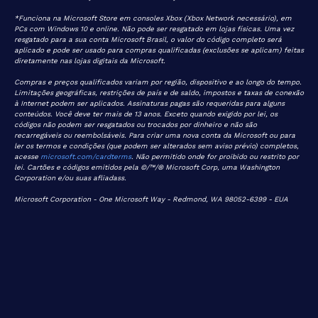
*Funciona na Microsoft Store em consoles Xbox (Xbox Network necessário), em
PCs com Windows 10 e online. Não pode ser resgatado em lojas físicas. Uma vez
resgatado para a sua conta Microsoft Brasil, o valor do código completo será
aplicado e pode ser usado para compras qualificadas (exclusões se aplicam) feitas
diretamente nas lojas digitais da Microsoft.
Compras e preços qualificados variam por região, dispositivo e ao longo do tempo.
Limitações geográficas, restrições de país e de saldo, impostos e taxas de conexão
à Internet podem ser aplicados. Assinaturas pagas são requeridas para alguns
conteúdos. Você deve ter mais de 13 anos. Exceto quando exigido por lei, os
códigos não podem ser resgatados ou trocados por dinheiro e não são
recarregáveis ou reembolsáveis. Para criar uma nova conta da Microsoft ou para
ler os termos e condições (que podem ser alterados sem aviso prévio) completos,
acesse
microsoft.com/cardterms
. Não permitido onde for proibido ou restrito por
lei. Cartões e códigos emitidos pela ©/™/® Microsoft Corp, uma Washington
Corporation e/ou suas afliadass.
Microsoft Corporation - One Microsoft Way - Redmond, WA 98052-6399 - EUA