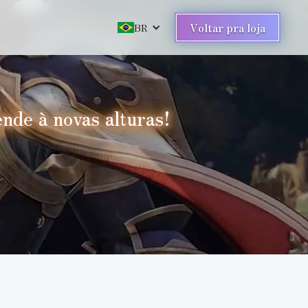
Voltar pra loja
BR
nde à novas alturas!