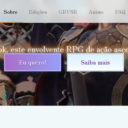
Sobre
Edições
GBVSR
Anime
FAQ
k, este envolvente RPG de ação asce
Eu quero!
Saiba mais