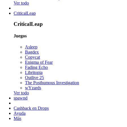
Ver todo
CriticalLeap
CriticalLeap
Juegos
Asleep
Bagdex
Copycat
Enigma of Fear
Fading Echo
Libritopia
Outlive 25
The Posthumous Investigation
wYzards
Ver todo
spawnd
Cashback en Drops
Ayuda
Más