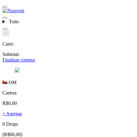
Todo
0
Carro
Subtotal:
Finalizar compra
OM
Cartera
R$0,00
+ Agregar
0 Drops
(R$00,00)