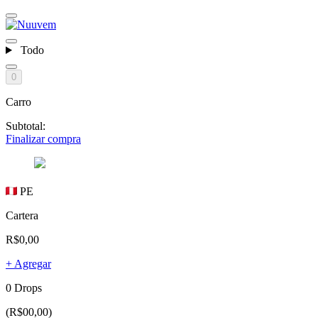
Todo
0
Carro
Subtotal:
Finalizar compra
PE
Cartera
R$0,00
+ Agregar
0 Drops
(R$00,00)