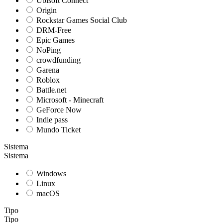
Ubisoft Connect
Origin
Rockstar Games Social Club
DRM-Free
Epic Games
NoPing
crowdfunding
Garena
Roblox
Battle.net
Microsoft - Minecraft
GeForce Now
Indie pass
Mundo Ticket
Sistema
Sistema
Windows
Linux
macOS
Tipo
Tipo