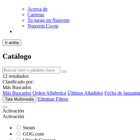
Acerca de
Carreras
Tu juego en Nuuvem
Nuuvem Co-op
Ir arriba
Catálogo
12 resultados
Clasificado por:
Más Buscados
Más Buscados
Orden Alfabetica
Últimos Añadidos
Fecha de lanzami
Eliminar Filtros
Tate Multimedia
Activación
Activación
Steam
GOG.com