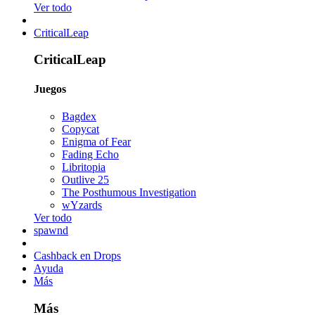
Ver todo
CriticalLeap
CriticalLeap
Juegos
Bagdex
Copycat
Enigma of Fear
Fading Echo
Libritopia
Outlive 25
The Posthumous Investigation
wYzards
Ver todo
spawnd
Cashback en Drops
Ayuda
Más
Más