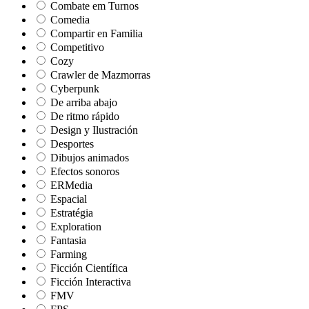
Combate em Turnos
Comedia
Compartir en Familia
Competitivo
Cozy
Crawler de Mazmorras
Cyberpunk
De arriba abajo
De ritmo rápido
Design y Ilustración
Desportes
Dibujos animados
Efectos sonoros
ERMedia
Espacial
Estratégia
Exploration
Fantasia
Farming
Ficción Científica
Ficción Interactiva
FMV