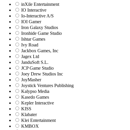
inXile Entertainment
IO Interactive
Io-Interactive A/S
IOI Gamer
Iron Galaxy Studios
Ironhide Game Studio
Ishtar Games
Ivy Road
Jackbox Games, Inc
Jagex Ltd
JanduSoft S.L.
JCP Game Studio
Joey Drew Studios Inc
JoyMasher
Joystick Ventures Publishing
Kalypso Media
Kasedo Games
Kepler Interactive
KISS
Klabater
Klei Entertainment
KMBOX