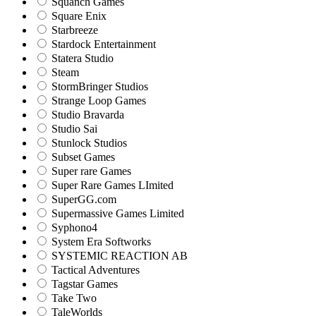
Squanch Games
Square Enix
Starbreeze
Stardock Entertainment
Statera Studio
Steam
StormBringer Studios
Strange Loop Games
Studio Bravarda
Studio Sai
Stunlock Studios
Subset Games
Super rare Games
Super Rare Games LImited
SuperGG.com
Supermassive Games Limited
Syphono4
System Era Softworks
SYSTEMIC REACTION AB
Tactical Adventures
Tagstar Games
Take Two
TaleWorlds