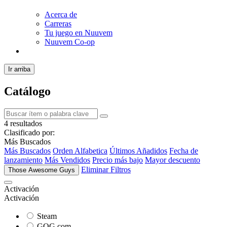
Acerca de
Carreras
Tu juego en Nuuvem
Nuuvem Co-op
Ir arriba
Catálogo
4 resultados
Clasificado por:
Más Buscados
Más Buscados
Orden Alfabetica
Últimos Añadidos
Fecha de
lanzamiento
Más Vendidos
Precio más bajo
Mayor descuento
Eliminar Filtros
Those Awesome Guys
Activación
Activación
Steam
GOG.com