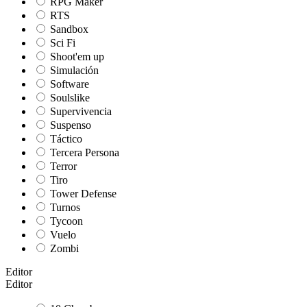
RPG Maker
RTS
Sandbox
Sci Fi
Shoot'em up
Simulación
Software
Soulslike
Supervivencia
Suspenso
Táctico
Tercera Persona
Terror
Tiro
Tower Defense
Turnos
Tycoon
Vuelo
Zombi
Editor
Editor