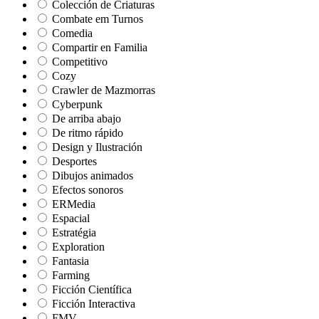
Colección de Criaturas
Combate em Turnos
Comedia
Compartir en Familia
Competitivo
Cozy
Crawler de Mazmorras
Cyberpunk
De arriba abajo
De ritmo rápido
Design y Ilustración
Desportes
Dibujos animados
Efectos sonoros
ERMedia
Espacial
Estratégia
Exploration
Fantasia
Farming
Ficción Científica
Ficción Interactiva
FMV