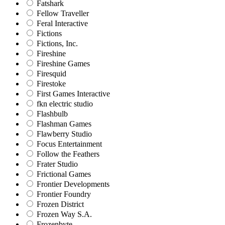
Fatshark
Fellow Traveller
Feral Interactive
Fictions
Fictions, Inc.
Fireshine
Fireshine Games
Firesquid
Firestoke
First Games Interactive
fkn electric studio
Flashbulb
Flashman Games
Flawberry Studio
Focus Entertainment
Follow the Feathers
Frater Studio
Frictional Games
Frontier Developments
Frontier Foundry
Frozen District
Frozen Way S.A.
Frozenbyte