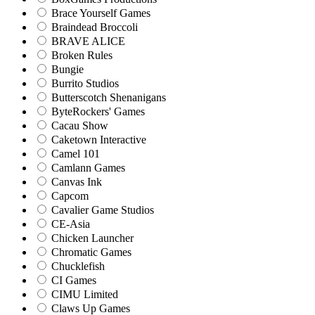
Brace Yourself Games
Braindead Broccoli
BRAVE ALICE
Broken Rules
Bungie
Burrito Studios
Butterscotch Shenanigans
ByteRockers' Games
Cacau Show
Caketown Interactive
Camel 101
Camlann Games
Canvas Ink
Capcom
Cavalier Game Studios
CE-Asia
Chicken Launcher
Chromatic Games
Chucklefish
CI Games
CIMU Limited
Claws Up Games