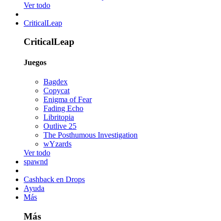
Ver todo
CriticalLeap
CriticalLeap
Juegos
Bagdex
Copycat
Enigma of Fear
Fading Echo
Libritopia
Outlive 25
The Posthumous Investigation
wYzards
Ver todo
spawnd
Cashback en Drops
Ayuda
Más
Más