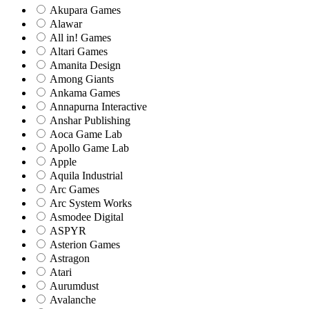
Akupara Games
Alawar
All in! Games
Altari Games
Amanita Design
Among Giants
Ankama Games
Annapurna Interactive
Anshar Publishing
Aoca Game Lab
Apollo Game Lab
Apple
Aquila Industrial
Arc Games
Arc System Works
Asmodee Digital
ASPYR
Asterion Games
Astragon
Atari
Aurumdust
Avalanche