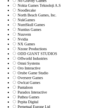
No Gravity Games
Nokta Games Teknoloji A.S
Noodlecake
North Beach Games, Inc.
NukGames
NumSkull Games
Nuntius Games
Nuuvem
Nvidia
NX Games
Nzone Productions
ODD GIANT STUDIOS
Offworld Industries
Omni Systems
Oro Interactive
Orube Game Studio
Overseer Games
Owlcat Games
Pantaloon
Paradox Interactive
Pathea Games
Pepita Digital
Perpetual Europe Ltd