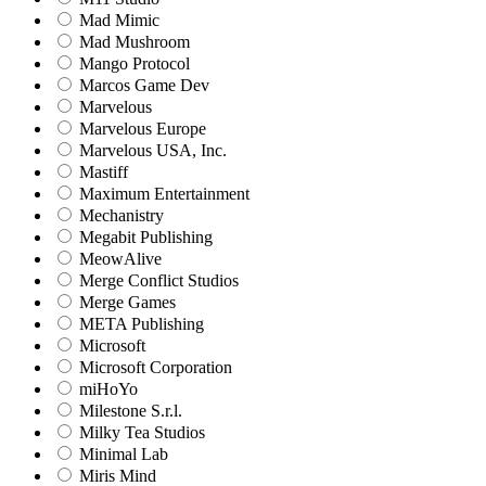
Mad Mimic
Mad Mushroom
Mango Protocol
Marcos Game Dev
Marvelous
Marvelous Europe
Marvelous USA, Inc.
Mastiff
Maximum Entertainment
Mechanistry
Megabit Publishing
MeowAlive
Merge Conflict Studios
Merge Games
META Publishing
Microsoft
Microsoft Corporation‬
miHoYo
Milestone S.r.l.
Milky Tea Studios
Minimal Lab
Miris Mind