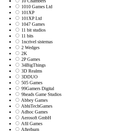
10 Chambers
1010 Games Ltd
101XP
101XP Ltd
1047 Games
11 bit studios
11 bits
1ncrivel sistemas
2 Wedges
2K
2P Games
34BigThings
3D Realms
3DDUO
505 Games
99Gamers Digital
9heads Game Studios
Abbey Games
AbhiTechGames
Adhoc Games
Aerosoft GmbH
Afil Games
Afterburn