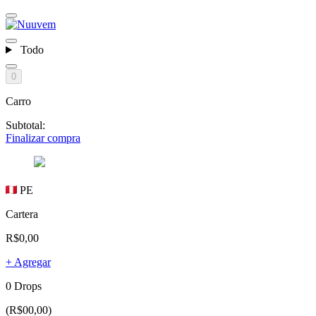
Todo
0
Carro
Subtotal:
Finalizar compra
PE
Cartera
R$0,00
+ Agregar
0 Drops
(R$00,00)