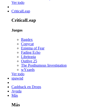
Ver todo
CriticalLeap
CriticalLeap
Juegos
Bagdex
Copycat
Enigma of Fear
Fading Echo
Libritopia
Outlive 25
The Posthumous Investigation
wYzards
Ver todo
spawnd
Cashback en Drops
Ayuda
Más
Más