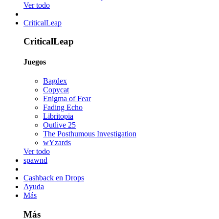
Ver todo
CriticalLeap
CriticalLeap
Juegos
Bagdex
Copycat
Enigma of Fear
Fading Echo
Libritopia
Outlive 25
The Posthumous Investigation
wYzards
Ver todo
spawnd
Cashback en Drops
Ayuda
Más
Más