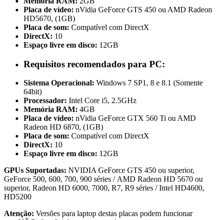
Memória RAM:
2GB
Placa de vídeo:
nVidia GeForce GTS 450 ou AMD Radeon
HD5670, (1GB)
Placa de som:
Compatível com DirectX
DirectX:
10
Espaço livre em disco:
12GB
Requisitos recomendados para PC:
Sistema Operacional:
Windows 7 SP1, 8 e 8.1 (Somente
64bit)
Processador:
Intel Core i5, 2.5GHz
Memória RAM:
4GB
Placa de vídeo:
nVidia GeForce GTX 560 Ti ou AMD
Radeon HD 6870, (1GB)
Placa de som:
Compatível com DirectX
DirectX:
10
Espaço livre em disco:
12GB
GPUs Suportadas:
NVIDIA GeForce GTS 450 ou superior,
GeForce 500, 600, 700, 900 séries / AMD Radeon HD 5670 ou
superior, Radeon HD 6000, 7000, R7, R9 séries / Intel HD4600,
HD5200
Atenção:
Versões para laptop destas placas podem funcionar