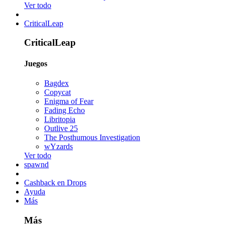
Ver todo
CriticalLeap
CriticalLeap
Juegos
Bagdex
Copycat
Enigma of Fear
Fading Echo
Libritopia
Outlive 25
The Posthumous Investigation
wYzards
Ver todo
spawnd
Cashback en Drops
Ayuda
Más
Más