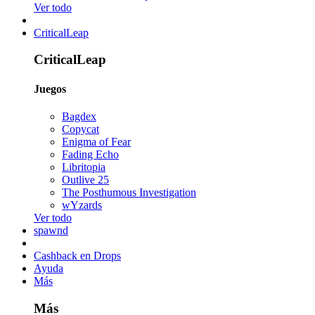
Ver todo
CriticalLeap
CriticalLeap
Juegos
Bagdex
Copycat
Enigma of Fear
Fading Echo
Libritopia
Outlive 25
The Posthumous Investigation
wYzards
Ver todo
spawnd
Cashback en Drops
Ayuda
Más
Más