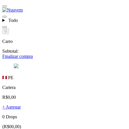
Todo
0
Carro
Subtotal:
Finalizar compra
PE
Cartera
R$0,00
+ Agregar
0 Drops
(R$00,00)