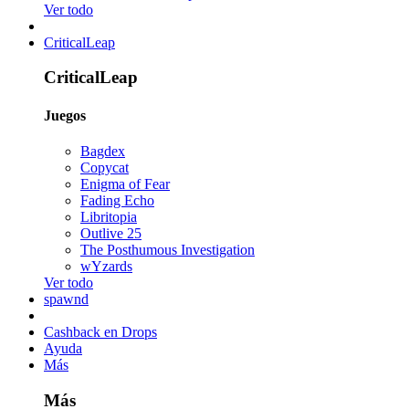
Ver todo
CriticalLeap
CriticalLeap
Juegos
Bagdex
Copycat
Enigma of Fear
Fading Echo
Libritopia
Outlive 25
The Posthumous Investigation
wYzards
Ver todo
spawnd
Cashback en Drops
Ayuda
Más
Más