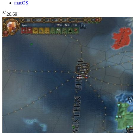
macOS
S/
26
,69