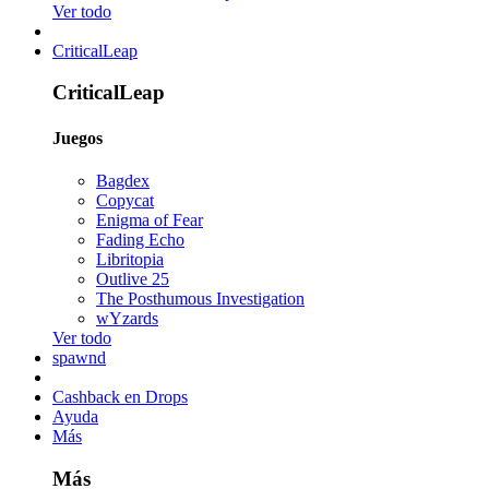
Ver todo
CriticalLeap
CriticalLeap
Juegos
Bagdex
Copycat
Enigma of Fear
Fading Echo
Libritopia
Outlive 25
The Posthumous Investigation
wYzards
Ver todo
spawnd
Cashback en Drops
Ayuda
Más
Más