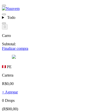
Todo
0
Carro
Subtotal:
Finalizar compra
PE
Cartera
R$0,00
+ Agregar
0 Drops
(R$00,00)