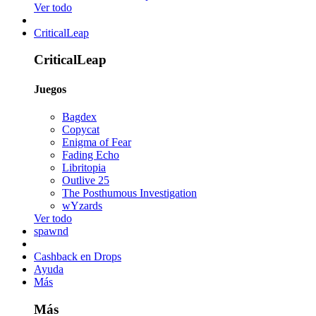
Ver todo
CriticalLeap
CriticalLeap
Juegos
Bagdex
Copycat
Enigma of Fear
Fading Echo
Libritopia
Outlive 25
The Posthumous Investigation
wYzards
Ver todo
spawnd
Cashback en Drops
Ayuda
Más
Más