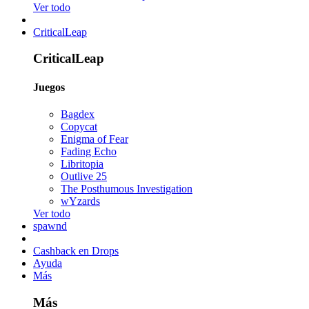
Ver todo
CriticalLeap
CriticalLeap
Juegos
Bagdex
Copycat
Enigma of Fear
Fading Echo
Libritopia
Outlive 25
The Posthumous Investigation
wYzards
Ver todo
spawnd
Cashback en Drops
Ayuda
Más
Más