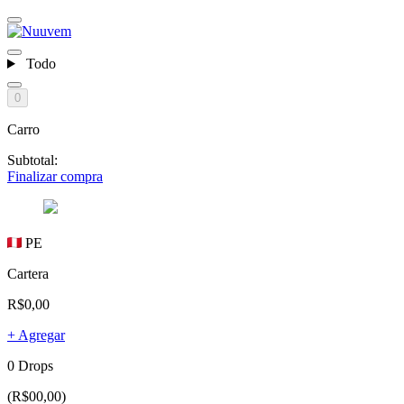
Todo
0
Carro
Subtotal:
Finalizar compra
PE
Cartera
R$0,00
+ Agregar
0 Drops
(R$00,00)