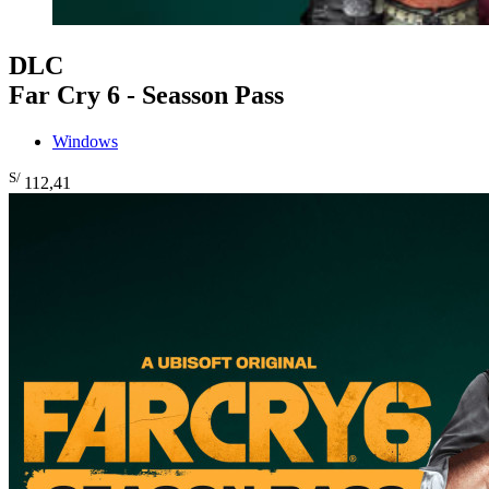
DLC
Far Cry 6 - Seasson Pass
Windows
S/
112
,41