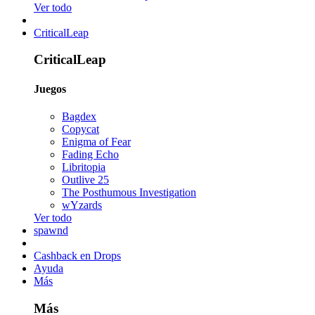
Ver todo
CriticalLeap
CriticalLeap
Juegos
Bagdex
Copycat
Enigma of Fear
Fading Echo
Libritopia
Outlive 25
The Posthumous Investigation
wYzards
Ver todo
spawnd
Cashback en Drops
Ayuda
Más
Más