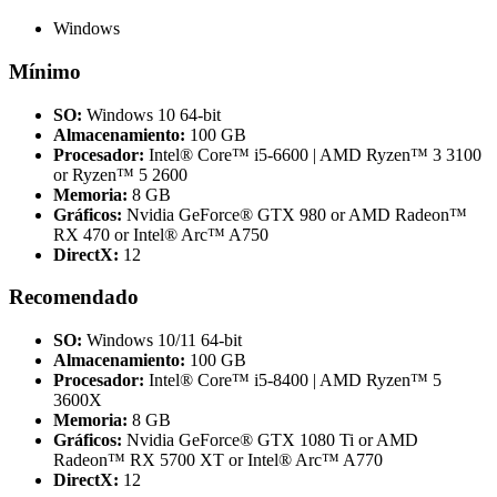
Windows
Mínimo
SO:
Windows 10 64-bit
Almacenamiento:
100 GB
Procesador:
Intel® Core™ i5-6600 | AMD Ryzen™ 3 3100
or Ryzen™ 5 2600
Memoria:
8 GB
Gráficos:
Nvidia GeForce® GTX 980 or AMD Radeon™
RX 470 or Intel® Arc™ A750
DirectX:
12
Recomendado
SO:
Windows 10/11 64-bit
Almacenamiento:
100 GB
Procesador:
Intel® Core™ i5-8400 | AMD Ryzen™ 5
3600X
Memoria:
8 GB
Gráficos:
Nvidia GeForce® GTX 1080 Ti or AMD
Radeon™ RX 5700 XT or Intel® Arc™ A770
DirectX:
12