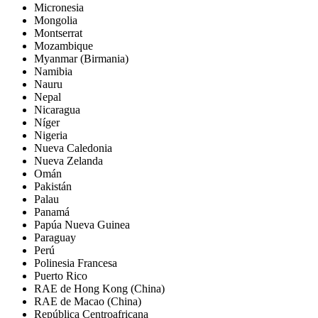
Micronesia
Mongolia
Montserrat
Mozambique
Myanmar (Birmania)
Namibia
Nauru
Nepal
Nicaragua
Níger
Nigeria
Nueva Caledonia
Nueva Zelanda
Omán
Pakistán
Palau
Panamá
Papúa Nueva Guinea
Paraguay
Perú
Polinesia Francesa
Puerto Rico
RAE de Hong Kong (China)
RAE de Macao (China)
República Centroafricana