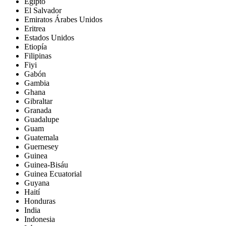
Egipto
El Salvador
Emiratos Árabes Unidos
Eritrea
Estados Unidos
Etiopía
Filipinas
Fiyi
Gabón
Gambia
Ghana
Gibraltar
Granada
Guadalupe
Guam
Guatemala
Guernesey
Guinea
Guinea-Bisáu
Guinea Ecuatorial
Guyana
Haití
Honduras
India
Indonesia