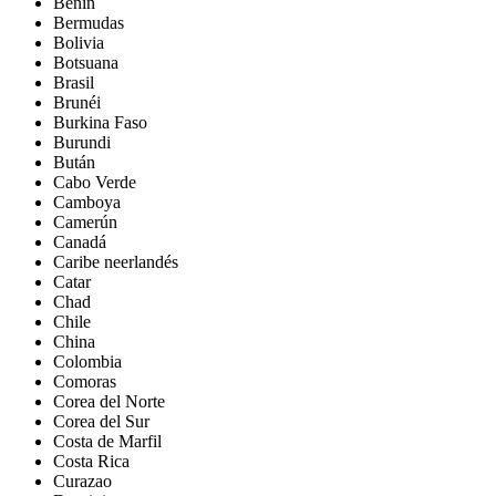
Benín
Bermudas
Bolivia
Botsuana
Brasil
Brunéi
Burkina Faso
Burundi
Bután
Cabo Verde
Camboya
Camerún
Canadá
Caribe neerlandés
Catar
Chad
Chile
China
Colombia
Comoras
Corea del Norte
Corea del Sur
Costa de Marfil
Costa Rica
Curazao