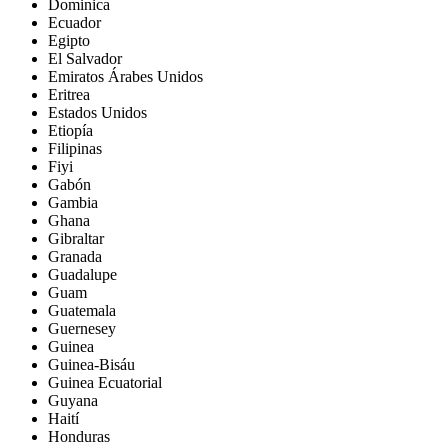
Dominica
Ecuador
Egipto
El Salvador
Emiratos Árabes Unidos
Eritrea
Estados Unidos
Etiopía
Filipinas
Fiyi
Gabón
Gambia
Ghana
Gibraltar
Granada
Guadalupe
Guam
Guatemala
Guernesey
Guinea
Guinea-Bisáu
Guinea Ecuatorial
Guyana
Haití
Honduras