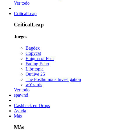
Ver todo
CriticalLeap
CriticalLeap
Juegos
Bagdex
Copycat
Enigma of Fear
Fading Echo
Libritopia
Outlive 25
The Posthumous Investigation
wYzards
Ver todo
spawnd
Cashback en Drops
Ayuda
Más
Más