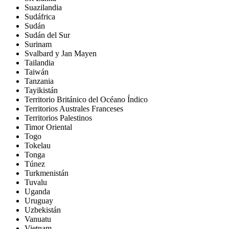
Suazilandia
Sudáfrica
Sudán
Sudán del Sur
Surinam
Svalbard y Jan Mayen
Tailandia
Taiwán
Tanzania
Tayikistán
Territorio Británico del Océano Índico
Territorios Australes Franceses
Territorios Palestinos
Timor Oriental
Togo
Tokelau
Tonga
Túnez
Turkmenistán
Tuvalu
Uganda
Uruguay
Uzbekistán
Vanuatu
Vietnam