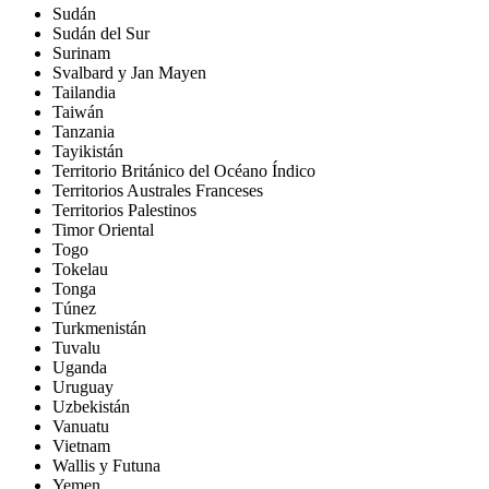
Sudán
Sudán del Sur
Surinam
Svalbard y Jan Mayen
Tailandia
Taiwán
Tanzania
Tayikistán
Territorio Británico del Océano Índico
Territorios Australes Franceses
Territorios Palestinos
Timor Oriental
Togo
Tokelau
Tonga
Túnez
Turkmenistán
Tuvalu
Uganda
Uruguay
Uzbekistán
Vanuatu
Vietnam
Wallis y Futuna
Yemen