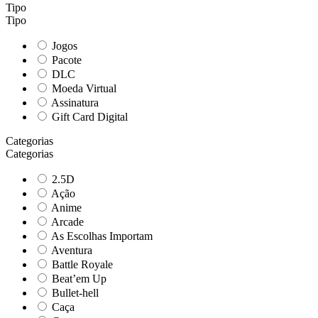
Tipo
Tipo
Jogos
Pacote
DLC
Moeda Virtual
Assinatura
Gift Card Digital
Categorias
Categorias
2.5D
Ação
Anime
Arcade
As Escolhas Importam
Aventura
Battle Royale
Beat’em Up
Bullet-hell
Caça