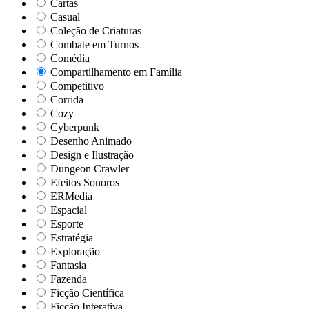
Cartas
Casual
Coleção de Criaturas
Combate em Turnos
Comédia
Compartilhamento em Família
Competitivo
Corrida
Cozy
Cyberpunk
Desenho Animado
Design e Ilustração
Dungeon Crawler
Efeitos Sonoros
ERMedia
Espacial
Esporte
Estratégia
Exploração
Fantasia
Fazenda
Ficção Científica
Ficção Interativa