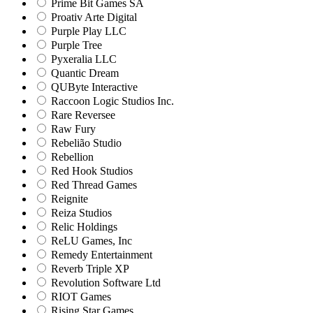
Prime Bit Games SA
Proativ Arte Digital
Purple Play LLC
Purple Tree
Pyxeralia LLC
Quantic Dream
QUByte Interactive
Raccoon Logic Studios Inc.
Rare Reversee
Raw Fury
Rebelião Studio
Rebellion
Red Hook Studios
Red Thread Games
Reignite
Reiza Studios
Relic Holdings
ReLU Games, Inc
Remedy Entertainment
Reverb Triple XP
Revolution Software Ltd
RIOT Games
Rising Star Games