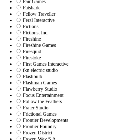
Fair Games
Fatshark
Fellow Traveller
Feral Interactive
Fictions
Fictions, Inc.
Fireshine
Fireshine Games
Firesquid
Firestoke
First Games Interactive
fkn electric studio
Flashbulb
Flashman Games
Flawberry Studio
Focus Entertainment
Follow the Feathers
Frater Studio
Frictional Games
Frontier Developments
Frontier Foundry
Frozen District
Frozen Way S.A.