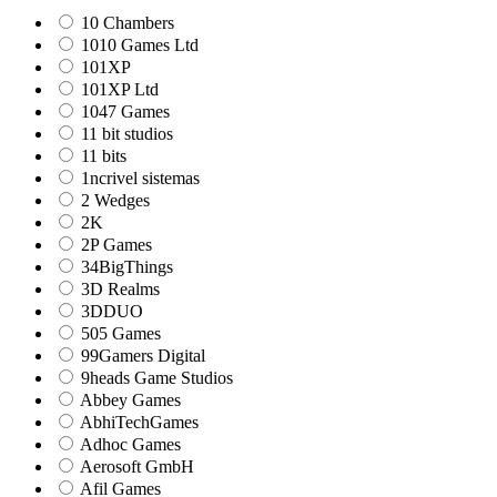
10 Chambers
1010 Games Ltd
101XP
101XP Ltd
1047 Games
11 bit studios
11 bits
1ncrivel sistemas
2 Wedges
2K
2P Games
34BigThings
3D Realms
3DDUO
505 Games
99Gamers Digital
9heads Game Studios
Abbey Games
AbhiTechGames
Adhoc Games
Aerosoft GmbH
Afil Games