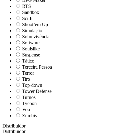
RPG Maker
RTS
Sandbox
Sci-fi
Shoot’em Up
Simulação
Sobrevivência
Software
Soulslike
Suspense
Tático
Terceira Pessoa
Terror
Tiro
Top-down
Tower Defense
Turnos
Tycoon
Voo
Zumbis
Distribuidor
Distribuidor