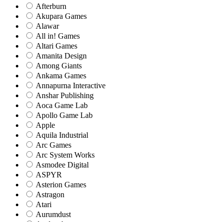
Afterburn
Akupara Games
Alawar
All in! Games
Altari Games
Amanita Design
Among Giants
Ankama Games
Annapurna Interactive
Anshar Publishing
Aoca Game Lab
Apollo Game Lab
Apple
Aquila Industrial
Arc Games
Arc System Works
Asmodee Digital
ASPYR
Asterion Games
Astragon
Atari
Aurumdust