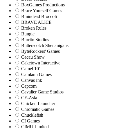
BoxGames Productions
Brace Yourself Games
Braindead Broccoli
BRAVE ALICE
Broken Rules
Bungie
Burrito Studios
Butterscotch Shenanigans
ByteRockers' Games
Cacau Show
Caketown Interactive
Camel 101
Camlann Games
Canvas Ink
Capcom
Cavalier Game Studios
CE-Asia
Chicken Launcher
Chromatic Games
Chucklefish
CI Games
CIMU Limited