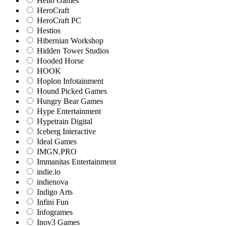
Hello Games
HeroCraft
HeroCraft PC
Hestios
Hibernian Workshop
Hidden Tower Studios
Hooded Horse
HOOK
Hoplon Infotainment
Hound Picked Games
Hungry Bear Games
Hype Entertainment
Hypetrain Digital
Iceberg Interactive
Ideal Games
IMGN.PRO
Immanitas Entertainment
indie.io
indienova
Indigo Arts
Infini Fun
Infogrames
Inov3 Games