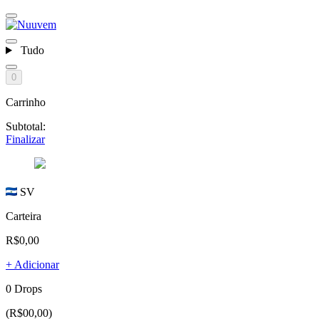
Tudo
0
Carrinho
Subtotal:
Finalizar
SV
Carteira
R$0,00
+ Adicionar
0 Drops
(R$00,00)