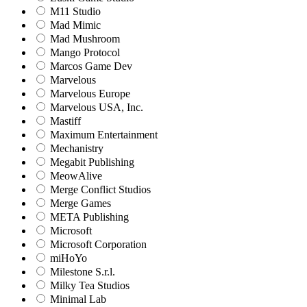
M11 Studio
Mad Mimic
Mad Mushroom
Mango Protocol
Marcos Game Dev
Marvelous
Marvelous Europe
Marvelous USA, Inc.
Mastiff
Maximum Entertainment
Mechanistry
Megabit Publishing
MeowAlive
Merge Conflict Studios
Merge Games
META Publishing
Microsoft
Microsoft Corporation‬
miHoYo
Milestone S.r.l.
Milky Tea Studios
Minimal Lab