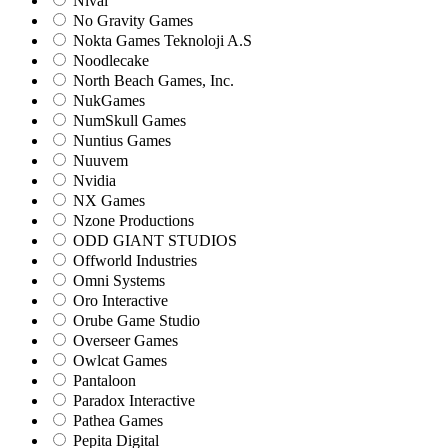
Nival
No Gravity Games
Nokta Games Teknoloji A.S
Noodlecake
North Beach Games, Inc.
NukGames
NumSkull Games
Nuntius Games
Nuuvem
Nvidia
NX Games
Nzone Productions
ODD GIANT STUDIOS
Offworld Industries
Omni Systems
Oro Interactive
Orube Game Studio
Overseer Games
Owlcat Games
Pantaloon
Paradox Interactive
Pathea Games
Pepita Digital