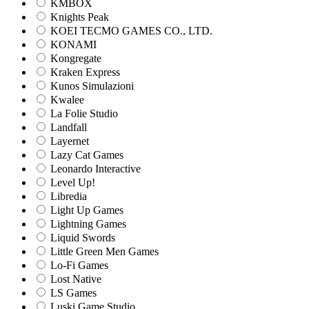
KMBOX
Knights Peak
KOEI TECMO GAMES CO., LTD.
KONAMI
Kongregate
Kraken Express
Kunos Simulazioni
Kwalee
La Folie Studio
Landfall
Layernet
Lazy Cat Games
Leonardo Interactive
Level Up!
Libredia
Light Up Games
Lightning Games
Liquid Swords
Little Green Men Games
Lo-Fi Games
Lost Native
LS Games
Luski Game Studio