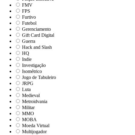
FMV
FPS
Furtivo
Futebol
Gerenciamento
Gift Card Digital
Guerra
Hack and Slash
HQ
Indie
Investigação
Isométrico
Jogo de Tabuleiro
JRPG
Luta
Medieval
Metroidvania
Militar
MMO
MOBA
Moeda Virtual
Multijogador