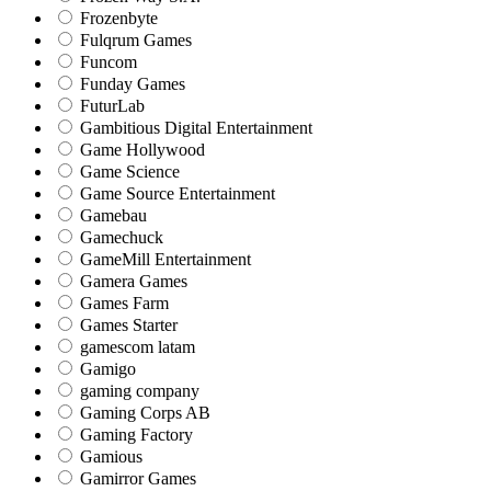
Frozenbyte
Fulqrum Games
Funcom
Funday Games
FuturLab
Gambitious Digital Entertainment
Game Hollywood
Game Science
Game Source Entertainment
Gamebau
Gamechuck
GameMill Entertainment
Gamera Games
Games Farm
Games Starter
gamescom latam
Gamigo
gaming company
Gaming Corps AB
Gaming Factory
Gamious
Gamirror Games