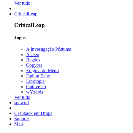
Ver tudo
CriticalLeap
CriticalLeap
Jogos
A Investigação Póstuma
Asleep
Bagdex
Copycat
Enigma do Medo
Fading Echo
Libritopia
Outlive 25
wYzards
Ver tudo
spawnd
Cashback em Drops
Suporte
Mais