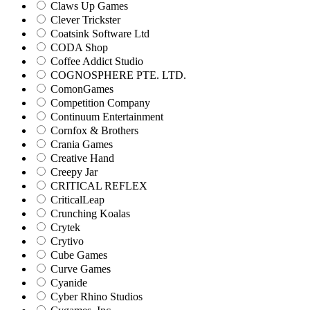
Claws Up Games
Clever Trickster
Coatsink Software Ltd
CODA Shop
Coffee Addict Studio
COGNOSPHERE PTE. LTD.
ComonGames
Competition Company
Continuum Entertainment
Cornfox & Brothers
Crania Games
Creative Hand
Creepy Jar
CRITICAL REFLEX
CriticalLeap
Crunching Koalas
Crytek
Crytivo
Cube Games
Curve Games
Cyanide
Cyber Rhino Studios