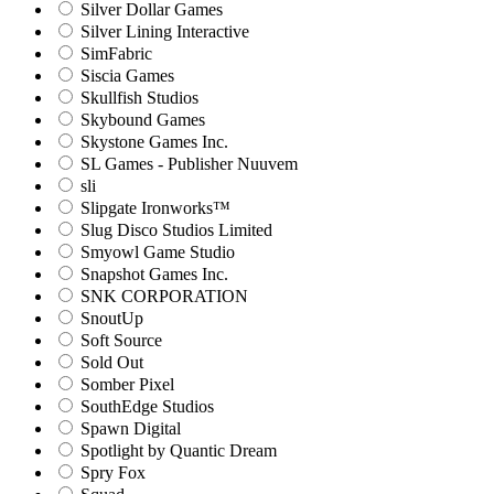
Silver Dollar Games
Silver Lining Interactive
SimFabric
Siscia Games
Skullfish Studios
Skybound Games
Skystone Games Inc.
SL Games - Publisher Nuuvem
sli
Slipgate Ironworks™
Slug Disco Studios Limited
Smyowl Game Studio
Snapshot Games Inc.
SNK CORPORATION
SnoutUp
Soft Source
Sold Out
Somber Pixel
SouthEdge Studios
Spawn Digital
Spotlight by Quantic Dream
Spry Fox