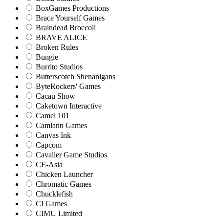
BoxGames Productions
Brace Yourself Games
Braindead Broccoli
BRAVE ALICE
Broken Rules
Bungie
Burrito Studios
Butterscotch Shenanigans
ByteRockers' Games
Cacau Show
Caketown Interactive
Camel 101
Camlann Games
Canvas Ink
Capcom
Cavalier Game Studios
CE-Asia
Chicken Launcher
Chromatic Games
Chucklefish
CI Games
CIMU Limited