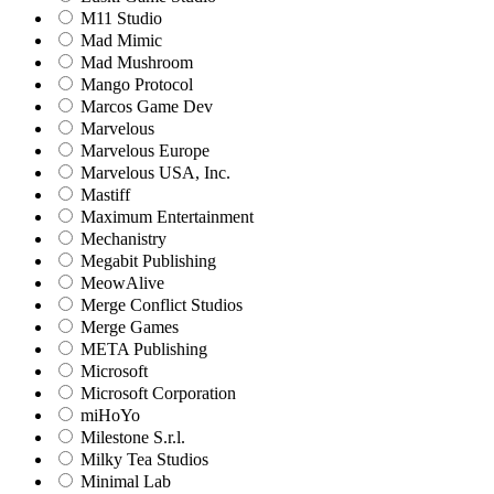
M11 Studio
Mad Mimic
Mad Mushroom
Mango Protocol
Marcos Game Dev
Marvelous
Marvelous Europe
Marvelous USA, Inc.
Mastiff
Maximum Entertainment
Mechanistry
Megabit Publishing
MeowAlive
Merge Conflict Studios
Merge Games
META Publishing
Microsoft
Microsoft Corporation‬
miHoYo
Milestone S.r.l.
Milky Tea Studios
Minimal Lab