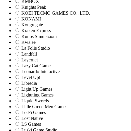
KMBOX
Knights Peak
KOEI TECMO GAMES CO., LTD.
KONAMI
Kongregate
Kraken Express
Kunos Simulazioni
Kwalee
La Folie Studio
Landfall
Layernet
Lazy Cat Games
Leonardo Interactive
Level Up!
Libredia
Light Up Games
Lightning Games
Liquid Swords
Little Green Men Games
Lo-Fi Games
Lost Native
LS Games
Luski Game Studio