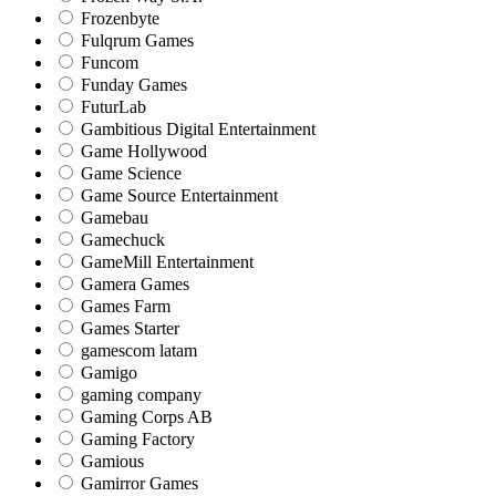
Frozenbyte
Fulqrum Games
Funcom
Funday Games
FuturLab
Gambitious Digital Entertainment
Game Hollywood
Game Science
Game Source Entertainment
Gamebau
Gamechuck
GameMill Entertainment
Gamera Games
Games Farm
Games Starter
gamescom latam
Gamigo
gaming company
Gaming Corps AB
Gaming Factory
Gamious
Gamirror Games