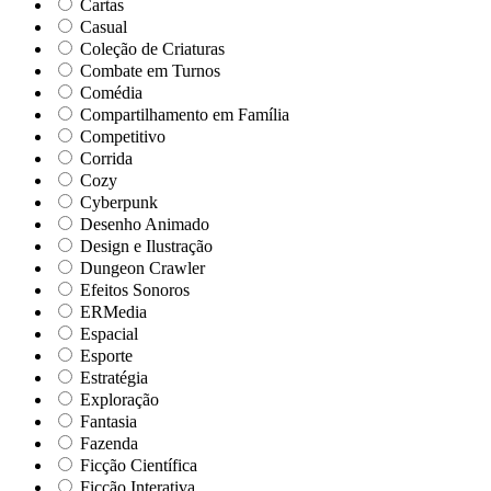
Cartas
Casual
Coleção de Criaturas
Combate em Turnos
Comédia
Compartilhamento em Família
Competitivo
Corrida
Cozy
Cyberpunk
Desenho Animado
Design e Ilustração
Dungeon Crawler
Efeitos Sonoros
ERMedia
Espacial
Esporte
Estratégia
Exploração
Fantasia
Fazenda
Ficção Científica
Ficção Interativa