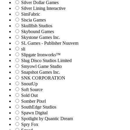
Silver Dollar Games
Silver Lining Interactive
SimFabric
Siscia Games
Skullfish Studios
Skybound Games
Skystone Games Inc.
SL Games - Publisher Nuuvem
sli
Slipgate Ironworks™
Slug Disco Studios Limited
Smyowl Game Studio
Snapshot Games Inc.
SNK CORPORATION
SnoutUp
Soft Source
Sold Out
Somber Pixel
SouthEdge Studios
Spawn Digital
Spotlight by Quantic Dream
Spry Fox