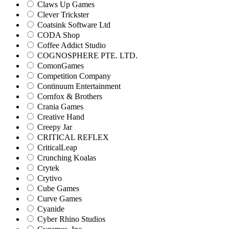
Claws Up Games
Clever Trickster
Coatsink Software Ltd
CODA Shop
Coffee Addict Studio
COGNOSPHERE PTE. LTD.
ComonGames
Competition Company
Continuum Entertainment
Cornfox & Brothers
Crania Games
Creative Hand
Creepy Jar
CRITICAL REFLEX
CriticalLeap
Crunching Koalas
Crytek
Crytivo
Cube Games
Curve Games
Cyanide
Cyber Rhino Studios