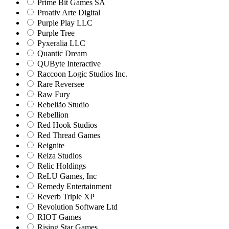
Prime Bit Games SA
Proativ Arte Digital
Purple Play LLC
Purple Tree
Pyxeralia LLC
Quantic Dream
QUByte Interactive
Raccoon Logic Studios Inc.
Rare Reversee
Raw Fury
Rebelião Studio
Rebellion
Red Hook Studios
Red Thread Games
Reignite
Reiza Studios
Relic Holdings
ReLU Games, Inc
Remedy Entertainment
Reverb Triple XP
Revolution Software Ltd
RIOT Games
Rising Star Games