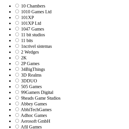
10 Chambers
1010 Games Ltd
101XP
101XP Ltd
1047 Games
11 bit studios
11 bits
1ncrivel sistemas
2 Wedges
2K
2P Games
34BigThings
3D Realms
3DDUO
505 Games
99Gamers Digital
9heads Game Studios
Abbey Games
AbhiTechGames
Adhoc Games
Aerosoft GmbH
Afil Games