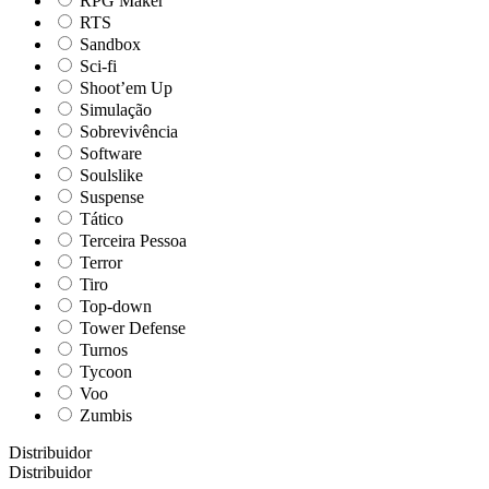
RPG Maker
RTS
Sandbox
Sci-fi
Shoot’em Up
Simulação
Sobrevivência
Software
Soulslike
Suspense
Tático
Terceira Pessoa
Terror
Tiro
Top-down
Tower Defense
Turnos
Tycoon
Voo
Zumbis
Distribuidor
Distribuidor