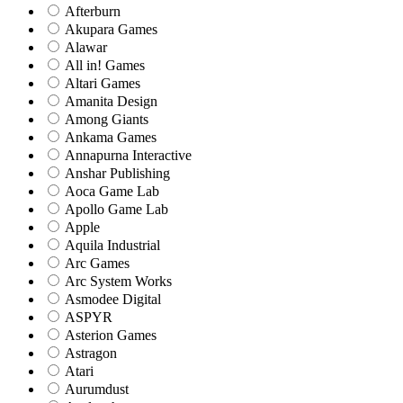
Afterburn
Akupara Games
Alawar
All in! Games
Altari Games
Amanita Design
Among Giants
Ankama Games
Annapurna Interactive
Anshar Publishing
Aoca Game Lab
Apollo Game Lab
Apple
Aquila Industrial
Arc Games
Arc System Works
Asmodee Digital
ASPYR
Asterion Games
Astragon
Atari
Aurumdust