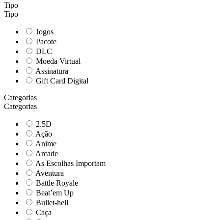
Tipo
Tipo
Jogos
Pacote
DLC
Moeda Virtual
Assinatura
Gift Card Digital
Categorias
Categorias
2.5D
Ação
Anime
Arcade
As Escolhas Importam
Aventura
Battle Royale
Beat’em Up
Bullet-hell
Caça