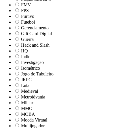
FMV
FPS
Furtivo
Futebol
Gerenciamento
Gift Card Digital
Guerra
Hack and Slash
HQ
Indie
Investigação
Isométrico
Jogo de Tabuleiro
JRPG
Luta
Medieval
Metroidvania
Militar
MMO
MOBA
Moeda Virtual
Multijogador