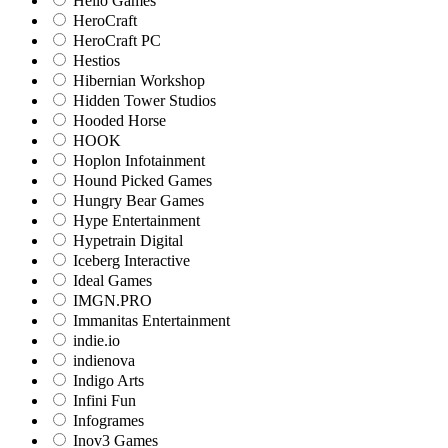
Hello Games
HeroCraft
HeroCraft PC
Hestios
Hibernian Workshop
Hidden Tower Studios
Hooded Horse
HOOK
Hoplon Infotainment
Hound Picked Games
Hungry Bear Games
Hype Entertainment
Hypetrain Digital
Iceberg Interactive
Ideal Games
IMGN.PRO
Immanitas Entertainment
indie.io
indienova
Indigo Arts
Infini Fun
Infogrames
Inov3 Games