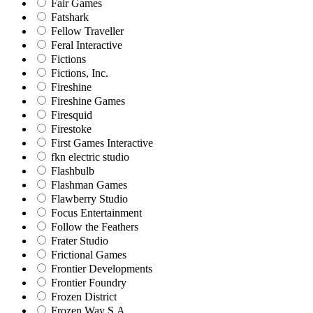
Fair Games
Fatshark
Fellow Traveller
Feral Interactive
Fictions
Fictions, Inc.
Fireshine
Fireshine Games
Firesquid
Firestoke
First Games Interactive
fkn electric studio
Flashbulb
Flashman Games
Flawberry Studio
Focus Entertainment
Follow the Feathers
Frater Studio
Frictional Games
Frontier Developments
Frontier Foundry
Frozen District
Frozen Way S.A.