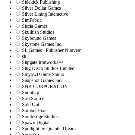
Sidekick Publishing
Silver Dollar Games
Silver Lining Interactive
SimFabric
Siscia Games
Skullfish Studios
Skybound Games
Skystone Games Inc.
SL Games - Publisher Nuuvem
sli
Slipgate Ironworks™
Slug Disco Studios Limited
Smyowl Game Studio
Snapshot Games Inc.
SNK CORPORATION
SnoutUp
Soft Source
Sold Out
Somber Pixel
SouthEdge Studios
Spawn Digital
Spotlight by Quantic Dream
Spry Fox