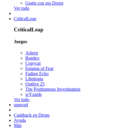
Gratis con sus Drops
Ver todo
CriticalLeap
CriticalLeap
Juegos
Asleep
Bagdex
Copycat
Enigma of Fear
Fading Echo
Libritopia
Outlive 25
The Posthumous Investigation
wYzards
Ver todo
spawnd
Cashback en Drops
Ayuda
Más