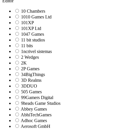
Editor
10 Chambers
1010 Games Ltd
101XP
101XP Ltd
1047 Games
11 bit studios
11 bits
1ncrivel sistemas
2 Wedges
2K
2P Games
34BigThings
3D Realms
3DDUO
505 Games
99Gamers Digital
9heads Game Studios
Abbey Games
AbhiTechGames
Adhoc Games
Aerosoft GmbH