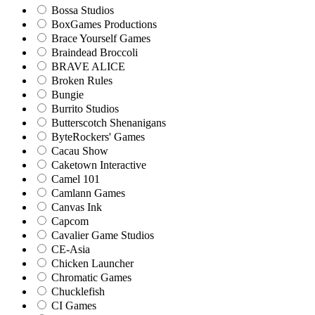
Bossa Studios
BoxGames Productions
Brace Yourself Games
Braindead Broccoli
BRAVE ALICE
Broken Rules
Bungie
Burrito Studios
Butterscotch Shenanigans
ByteRockers' Games
Cacau Show
Caketown Interactive
Camel 101
Camlann Games
Canvas Ink
Capcom
Cavalier Game Studios
CE-Asia
Chicken Launcher
Chromatic Games
Chucklefish
CI Games