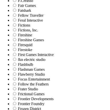
F.Creasso
Fair Games
Fatshark
Fellow Traveller
Feral Interactive
Fictions
Fictions, Inc.
Fireshine
Fireshine Games
Firesquid
Firestoke
First Games Interactive
fkn electric studio
Flashbulb
Flashman Games
Flawberry Studio
Focus Entertainment
Follow the Feathers
Frater Studio
Frictional Games
Frontier Developments
Frontier Foundry
Frozen District