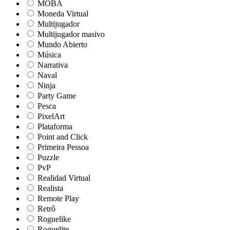
MOBA
Moneda Virtual
Multijugador
Multijugador masivo
Mundo Abierto
Música
Narrativa
Naval
Ninja
Party Game
Pesca
PixelArt
Plataforma
Point and Click
Primeira Pessoa
Puzzle
PvP
Realidad Virtual
Realista
Remote Play
Retrô
Roguelike
Roguelite