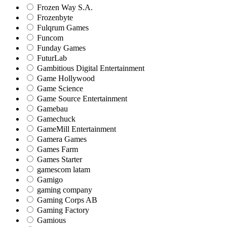
Frozen Way S.A.
Frozenbyte
Fulqrum Games
Funcom
Funday Games
FuturLab
Gambitious Digital Entertainment
Game Hollywood
Game Science
Game Source Entertainment
Gamebau
Gamechuck
GameMill Entertainment
Gamera Games
Games Farm
Games Starter
gamescom latam
Gamigo
gaming company
Gaming Corps AB
Gaming Factory
Gamious