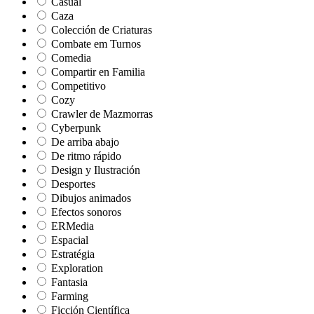
Casual
Caza
Colección de Criaturas
Combate em Turnos
Comedia
Compartir en Familia
Competitivo
Cozy
Crawler de Mazmorras
Cyberpunk
De arriba abajo
De ritmo rápido
Design y Ilustración
Desportes
Dibujos animados
Efectos sonoros
ERMedia
Espacial
Estratégia
Exploration
Fantasia
Farming
Ficción Científica