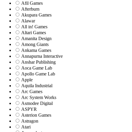
Afil Games
Afterburn
Akupara Games
Alawar
All in! Games
Altari Games
Amanita Design
Among Giants
Ankama Games
Annapurna Interactive
Anshar Publishing
Aoca Game Lab
Apollo Game Lab
Apple
Aquila Industrial
Arc Games
Arc System Works
Asmodee Digital
ASPYR
Asterion Games
Astragon
Atari