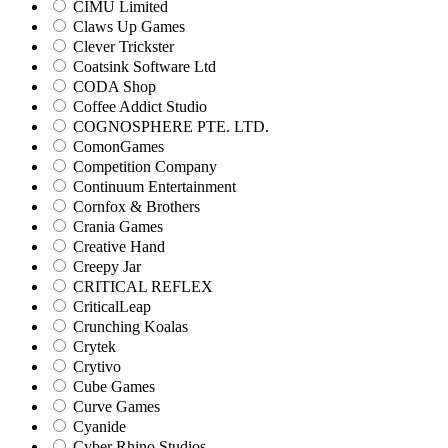
CIMU Limited
Claws Up Games
Clever Trickster
Coatsink Software Ltd
CODA Shop
Coffee Addict Studio
COGNOSPHERE PTE. LTD.
ComonGames
Competition Company
Continuum Entertainment
Cornfox & Brothers
Crania Games
Creative Hand
Creepy Jar
CRITICAL REFLEX
CriticalLeap
Crunching Koalas
Crytek
Crytivo
Cube Games
Curve Games
Cyanide
Cyber Rhino Studios