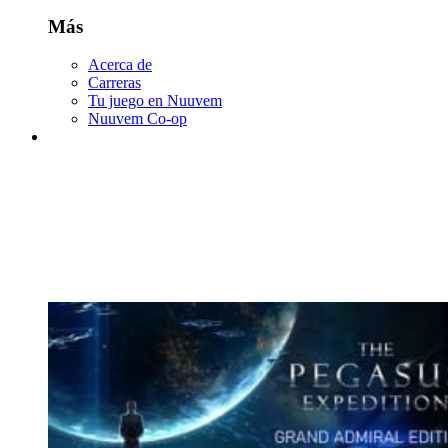
Más
Acerca de
Carreras
Tu juego en Nuuvem
Nuuvem Co-op