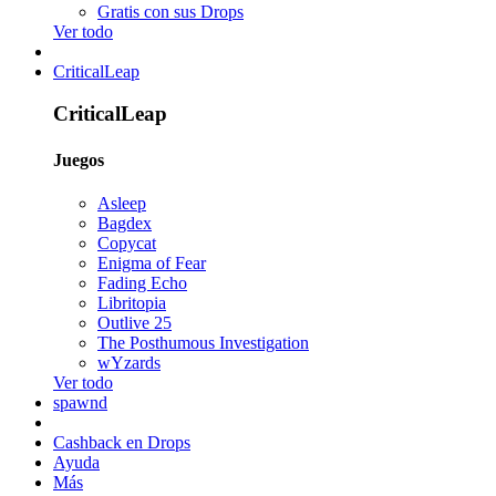
Gratis con sus Drops
Ver todo
CriticalLeap
CriticalLeap
Juegos
Asleep
Bagdex
Copycat
Enigma of Fear
Fading Echo
Libritopia
Outlive 25
The Posthumous Investigation
wYzards
Ver todo
spawnd
Cashback en Drops
Ayuda
Más