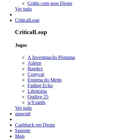
Grátis com seus Drops
Ver tudo
CriticalLeap
CriticalLeap
Jogos
A Investigação Póstuma
Asleep
Bagdex
Copycat
Enigma do Medo
Fading Echo
Libritopia
Outlive 25
wYzards
Ver tudo
spawnd
Cashback em Drops
Suporte
Mais