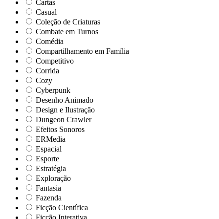
Cartas
Casual
Coleção de Criaturas
Combate em Turnos
Comédia
Compartilhamento em Família
Competitivo
Corrida
Cozy
Cyberpunk
Desenho Animado
Design e Ilustração
Dungeon Crawler
Efeitos Sonoros
ERMedia
Espacial
Esporte
Estratégia
Exploração
Fantasia
Fazenda
Ficção Científica
Ficção Interativa