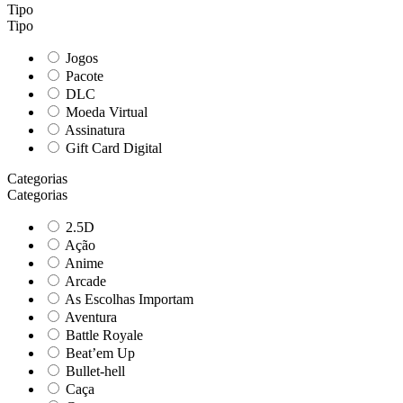
Tipo
Tipo
Jogos
Pacote
DLC
Moeda Virtual
Assinatura
Gift Card Digital
Categorias
Categorias
2.5D
Ação
Anime
Arcade
As Escolhas Importam
Aventura
Battle Royale
Beat’em Up
Bullet-hell
Caça