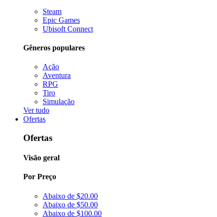
Steam
Epic Games
Ubisoft Connect
Gêneros populares
Ação
Aventura
RPG
Tiro
Simulação
Ver tudo
Ofertas
Ofertas
Visão geral
Por Preço
Abaixo de $20.00
Abaixo de $50.00
Abaixo de $100.00