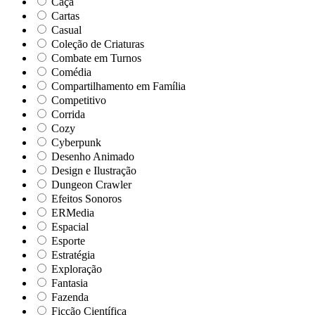
Caça
Cartas
Casual
Coleção de Criaturas
Combate em Turnos
Comédia
Compartilhamento em Família
Competitivo
Corrida
Cozy
Cyberpunk
Desenho Animado
Design e Ilustração
Dungeon Crawler
Efeitos Sonoros
ERMedia
Espacial
Esporte
Estratégia
Exploração
Fantasia
Fazenda
Ficção Científica