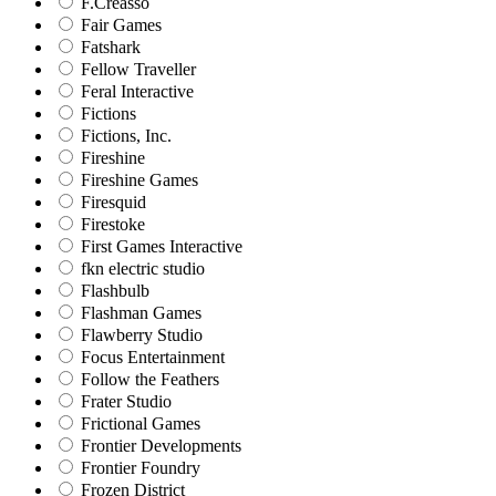
F.Creasso
Fair Games
Fatshark
Fellow Traveller
Feral Interactive
Fictions
Fictions, Inc.
Fireshine
Fireshine Games
Firesquid
Firestoke
First Games Interactive
fkn electric studio
Flashbulb
Flashman Games
Flawberry Studio
Focus Entertainment
Follow the Feathers
Frater Studio
Frictional Games
Frontier Developments
Frontier Foundry
Frozen District