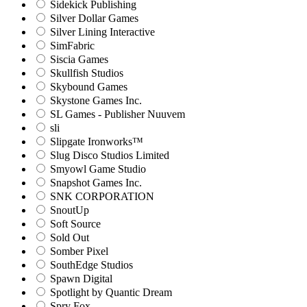
Sidekick Publishing
Silver Dollar Games
Silver Lining Interactive
SimFabric
Siscia Games
Skullfish Studios
Skybound Games
Skystone Games Inc.
SL Games - Publisher Nuuvem
sli
Slipgate Ironworks™
Slug Disco Studios Limited
Smyowl Game Studio
Snapshot Games Inc.
SNK CORPORATION
SnoutUp
Soft Source
Sold Out
Somber Pixel
SouthEdge Studios
Spawn Digital
Spotlight by Quantic Dream
Spry Fox