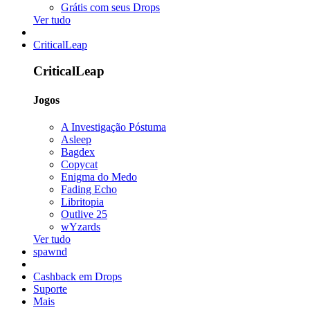
Grátis com seus Drops
Ver tudo
CriticalLeap
CriticalLeap
Jogos
A Investigação Póstuma
Asleep
Bagdex
Copycat
Enigma do Medo
Fading Echo
Libritopia
Outlive 25
wYzards
Ver tudo
spawnd
Cashback em Drops
Suporte
Mais