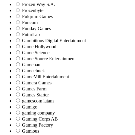
Frozen Way S.A.
Frozenbyte
Fulqrum Games
Funcom
Funday Games
FuturLab
Gambitious Digital Entertainment
Game Hollywood
Game Science
Game Source Entertainment
Gamebau
Gamechuck
GameMill Entertainment
Gamera Games
Games Farm
Games Starter
gamescom latam
Gamigo
gaming company
Gaming Corps AB
Gaming Factory
Gamious