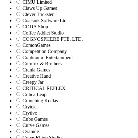
CIMU Limited
Claws Up Games
Clever Trickster
Coatsink Software Ltd
CODA Shop
Coffee Addict Studio
COGNOSPHERE PTE. LTD.
ComonGames
Competition Company
Continuum Entertainment
Cornfox & Brothers
Crania Games
Creative Hand
Creepy Jar
CRITICAL REFLEX
CriticalLeap
Crunching Koalas
Crytek
Crytivo
Cube Games
Curve Games
Cyanide
Cyber Rhino Studios