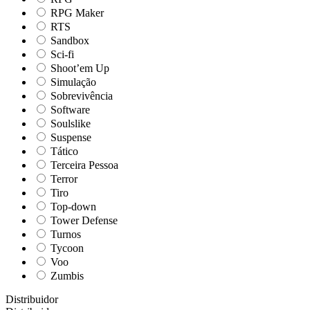
RPG Maker
RTS
Sandbox
Sci-fi
Shoot’em Up
Simulação
Sobrevivência
Software
Soulslike
Suspense
Tático
Terceira Pessoa
Terror
Tiro
Top-down
Tower Defense
Turnos
Tycoon
Voo
Zumbis
Distribuidor