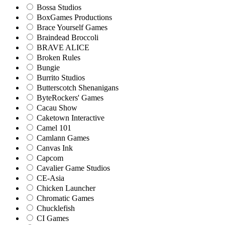
Bossa Studios
BoxGames Productions
Brace Yourself Games
Braindead Broccoli
BRAVE ALICE
Broken Rules
Bungie
Burrito Studios
Butterscotch Shenanigans
ByteRockers' Games
Cacau Show
Caketown Interactive
Camel 101
Camlann Games
Canvas Ink
Capcom
Cavalier Game Studios
CE-Asia
Chicken Launcher
Chromatic Games
Chucklefish
CI Games