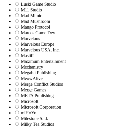
Luski Game Studio
M11 Studio
Mad Mimic
Mad Mushroom
Mango Protocol
Marcos Game Dev
Marvelous
Marvelous Europe
Marvelous USA, Inc.
Mastiff
Maximum Entertainment
Mechanistry
Megabit Publishing
MeowAlive
Merge Conflict Studios
Merge Games
META Publishing
Microsoft
Microsoft Corporation‬
miHoYo
Milestone S.r.l.
Milky Tea Studios