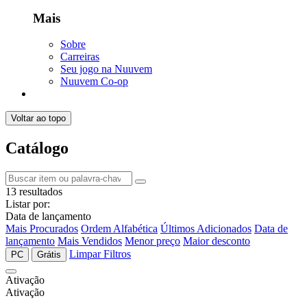
Mais
Sobre
Carreiras
Seu jogo na Nuuvem
Nuuvem Co-op
Voltar ao topo
Catálogo
13 resultados
Listar por:
Data de lançamento
Mais Procurados
Ordem Alfabética
Últimos Adicionados
Data de
lançamento
Mais Vendidos
Menor preço
Maior desconto
Limpar Filtros
PC
Grátis
Ativação
Ativação