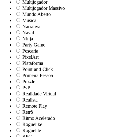
Multijogador
Multijogador Massivo
Mundo Aberto
Musica
Narrativa
Naval
Ninja
Party Game
Pescaria
PixelArt
Plataforma
Point-and-Click
Primeira Pessoa
Puzzle
PvP
Realidade Virtual
Realista
Remote Play
Retrô
Ritmo Acelerado
Roguelike
Roguelite
RPG