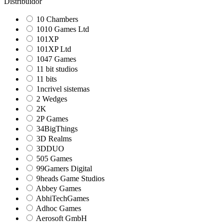
Distribuidor
10 Chambers
1010 Games Ltd
101XP
101XP Ltd
1047 Games
11 bit studios
11 bits
1ncrivel sistemas
2 Wedges
2K
2P Games
34BigThings
3D Realms
3DDUO
505 Games
99Gamers Digital
9heads Game Studios
Abbey Games
AbhiTechGames
Adhoc Games
Aerosoft GmbH