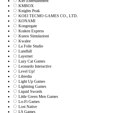
Klei Entertainment
KMBOX
Knights Peak
KOEI TECMO GAMES CO., LTD.
KONAMI
Kongregate
Kraken Express
Kunos Simulazioni
Kwalee
La Folie Studio
Landfall
Layernet
Lazy Cat Games
Leonardo Interactive
Level Up!
Libredia
Light Up Games
Lightning Games
Liquid Swords
Little Green Men Games
Lo-Fi Games
Lost Native
LS Games